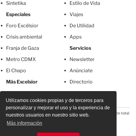
Sintetika
Estilo de Vida
Especiales
Viajes
Foro Excélsior
De Utilidad
Crisis ambiental
Apps
Franja de Gaza
Servicios
Metro CDMX
Newsletter
El Chapo
Anúnciate
Más Excelsior
Directorio
Mujeres
Suscripciones
Utilizamos cookies propias y de terceros para
personalizar y mejorar el uso y la experiencia de
© 2026 Todos los derechos reservados. Prohibida la reproducción total
nuestros usuarios en nuestro sitio web.
o parcial, incluyendo cualquier medio electrónico*
Más información