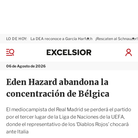
LO DE HOY:
La DEA reconoce a García Harfuch
¡Rescaten al Schnauzer!
E
x
M
I
c
e
n
n
e
i
06 de Agosto de 2026
ú
l
c
s
i
Eden Hazard abandona la
i
a
o
r
concentración de Bélgica
r
S
e
s
El mediocampista del Real Madrid se perderá el partido
i
por el tercer lugar de la Liga de Naciones de la UEFA,
ó
donde el representativo de los ‘Diablos Rojos’ chocará
n
ante Italia