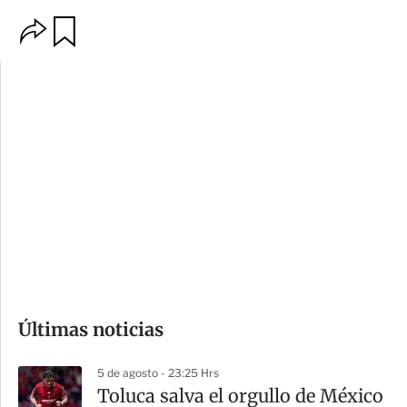
O
G
p
u
c
a
i
r
o
d
n
a
e
r
s
d
e
c
o
Últimas noticias
m
p
5 de agosto - 23:25 Hrs
a
Toluca salva el orgullo de México