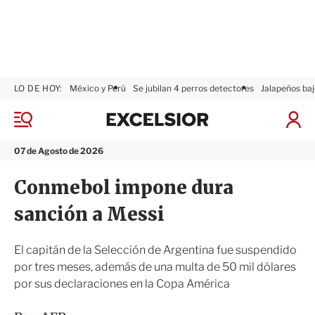
LO DE HOY:
México y Perú
Se jubilan 4 perros detectores
Jalapeños baj
E
x
M
I
c
e
n
n
e
i
07 de Agosto de 2026
ú
l
c
s
i
Conmebol impone dura
i
a
o
r
sanción a Messi
r
S
e
s
El capitán de la Selección de Argentina fue suspendido
i
por tres meses, además de una multa de 50 mil dólares
ó
por sus declaraciones en la Copa América
n