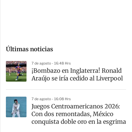
e
r
s
d
e
c
o
Últimas noticias
m
p
7 de agosto - 16:48 Hrs
a
¡Bombazo en Inglaterra! Ronald
r
Araújo se iría cedido al Liverpool
t
i
7 de agosto - 16:08 Hrs
r
Juegos Centroamericanos 2026:
Con dos remontadas, México
conquista doble oro en la esgrima