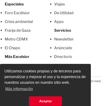
Especiales
Viajes
Foro Excélsior
De Utilidad
Crisis ambiental
Apps
Franja de Gaza
Servicios
Metro CDMX
Newsletter
El Chapo
Anúnciate
Más Excelsior
Directorio
Mujeres
Suscripciones
Utilizamos cookies propias y de terceros para
personalizar y mejorar el uso y la experiencia de
© 2026 Todos los derechos reservados. Prohibida la reproducción total
nuestros usuarios en nuestro sitio web.
o parcial, incluyendo cualquier medio electrónico*
Más información
Aceptar