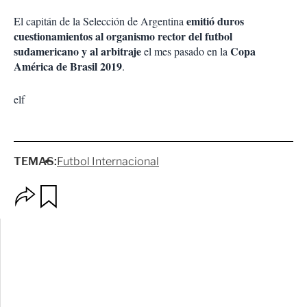
emitió duros
El capitán de la Selección de Argentina
cuestionamientos al organismo rector del futbol
sudamericano y al arbitraje
Copa
el mes pasado en la
América de Brasil 2019
.
elf
TEMAS:
Futbol Internacional
O
G
p
u
c
a
i
r
o
d
n
a