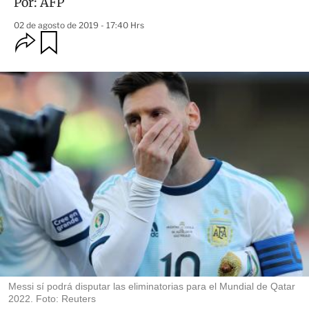
Por:
AFP
02 de agosto de 2019 - 17:40 Hrs
O
G
u
p
a
c
r
i
d
o
a
n
r
e
s
d
e
c
o
m
p
a
r
t
i
r
Messi sí podrá disputar las eliminatorias para el Mundial de Qatar
2022. Foto: Reuters