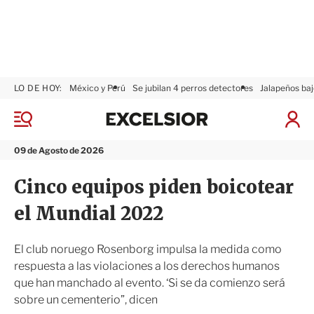
LO DE HOY:
México y Perú
Se jubilan 4 perros detectores
Jalapeños baj
E
x
M
I
c
e
n
n
e
i
09 de Agosto de 2026
ú
l
c
s
i
Cinco equipos piden boicotear
i
a
o
r
el Mundial 2022
r
S
e
s
El club noruego Rosenborg impulsa la medida como
i
respuesta a las violaciones a los derechos humanos
ó
que han manchado al evento. ‘Si se da comienzo será
n
sobre un cementerio”, dicen