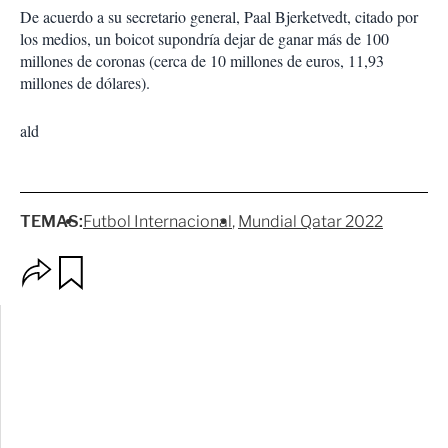
De acuerdo a su secretario general, Paal Bjerketvedt, citado por
los medios, un boicot supondría dejar de ganar más de 100
millones de coronas (cerca de 10 millones de euros, 11,93
millones de dólares).
ald
TEMAS:
Futbol Internacional
Mundial Qatar 2022
O
G
p
u
c
a
i
r
o
d
n
a
e
r