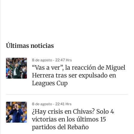
s
d
e
c
o
Últimas noticias
m
p
8 de agosto - 22:47 Hrs
a
“Vas a ver”, la reacción de Miguel
r
Herrera tras ser expulsado en
t
Leagues Cup
i
r
8 de agosto - 22:41 Hrs
¿Hay crisis en Chivas? Solo 4
victorias en los últimos 15
partidos del Rebaño