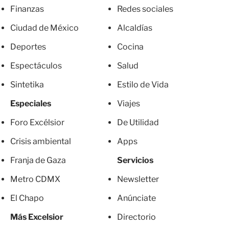
Finanzas
Redes sociales
Ciudad de México
Alcaldías
Deportes
Cocina
Espectáculos
Salud
Sintetika
Estilo de Vida
Especiales
Viajes
Foro Excélsior
De Utilidad
Crisis ambiental
Apps
Franja de Gaza
Servicios
Metro CDMX
Newsletter
El Chapo
Anúnciate
Más Excelsior
Directorio