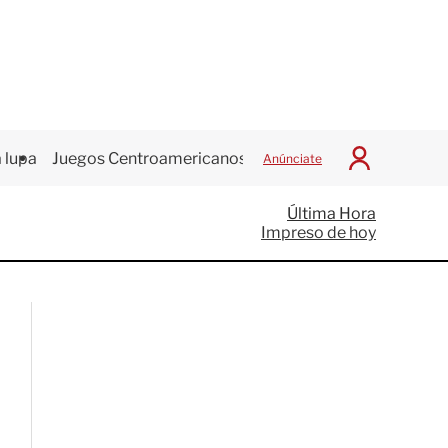
 lupa
Juegos Centroamericanos
Anúnciate
I
n
i
Última Hora
c
Impreso de hoy
i
a
r
S
e
s
i
ó
n