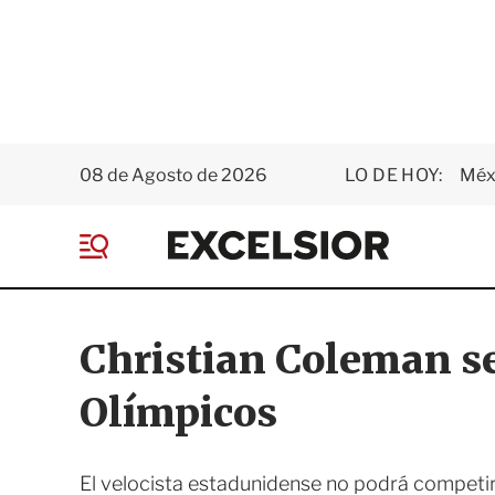
08 de Agosto de 2026
LO DE HOY:
Méxi
E
x
M
c
e
e
n
l
ú
s
Christian Coleman se
i
o
Olímpicos
r
El velocista estadunidense no podrá competir 