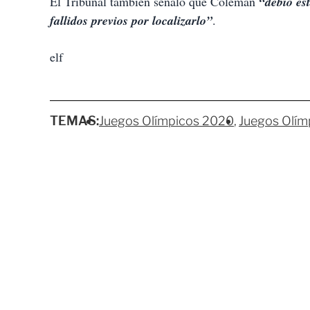
El Tribunal también señaló que Coleman
“debió es
fallidos previos por localizarlo”
.
elf
TEMAS:
Juegos Olímpicos 2020
Juegos Olím