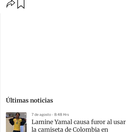
O
G
p
u
c
a
i
r
o
d
n
a
e
r
s
d
e
c
o
Últimas noticias
m
p
7 de agosto - 8:48 Hrs
a
Lamine Yamal causa furor al usar
r
la camiseta de Colombia en