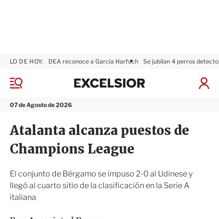
LO DE HOY:
DEA reconoce a García Harfuch
Se jubilan 4 perros detecto
E
x
M
I
c
e
n
n
e
i
07 de Agosto de 2026
ú
l
c
s
i
Atalanta alcanza puestos de
i
a
o
r
Champions League
r
S
e
s
El conjunto de Bérgamo se impuso 2-0 al Udinese y
i
llegó al cuarto sitio de la clasificación en la Serie A
ó
italiana
n