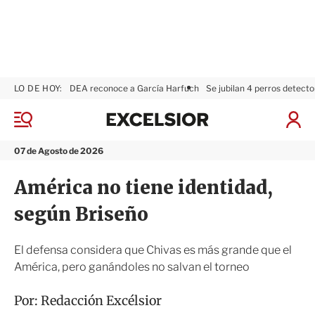
LO DE HOY:
DEA reconoce a García Harfuch
Se jubilan 4 perros detecto
E
x
M
I
c
e
n
n
e
i
07 de Agosto de 2026
ú
l
c
s
i
América no tiene identidad,
i
a
o
r
según Briseño
r
S
e
s
El defensa considera que Chivas es más grande que el
i
América, pero ganándoles no salvan el torneo
ó
n
Por:
Redacción Excélsior