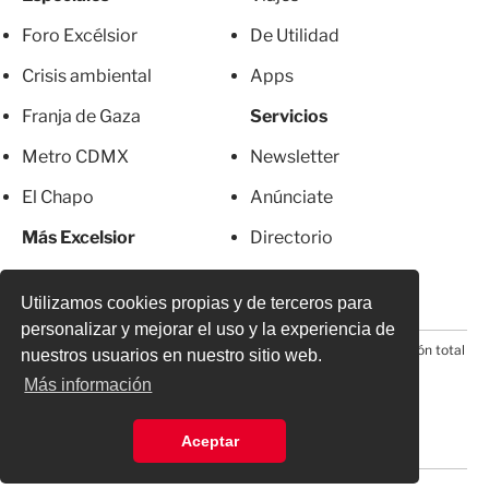
Foro Excélsior
De Utilidad
Crisis ambiental
Apps
Franja de Gaza
Servicios
Metro CDMX
Newsletter
El Chapo
Anúnciate
Más Excelsior
Directorio
Mujeres
Suscripciones
Utilizamos cookies propias y de terceros para
personalizar y mejorar el uso y la experiencia de
© 2026 Todos los derechos reservados. Prohibida la reproducción total
nuestros usuarios en nuestro sitio web.
o parcial, incluyendo cualquier medio electrónico*
Más información
Aceptar