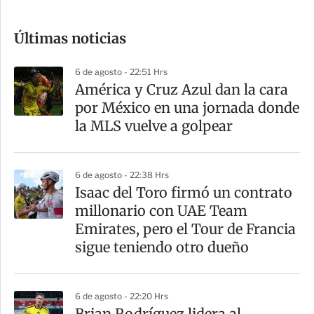
c
o
Últimas noticias
m
p
6 de agosto - 22:51 Hrs
a
América y Cruz Azul dan la cara
r
por México en una jornada donde
t
la MLS vuelve a golpear
i
r
6 de agosto - 22:38 Hrs
Isaac del Toro firmó un contrato
millonario con UAE Team
Emirates, pero el Tour de Francia
sigue teniendo otro dueño
6 de agosto - 22:20 Hrs
Brian Rodríguez lidera al