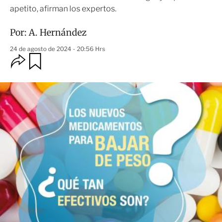
apetito, afirman los expertos.
Por:
A. Hernández
24 de agosto de 2024 - 20:56 Hrs
O
G
u
p
a
c
r
i
d
o
a
n
r
e
s
d
e
c
o
m
p
a
r
t
i