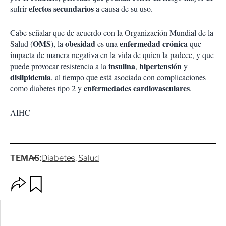
efectos secundarios
sufrir
a causa de su uso.
Cabe señalar que de acuerdo con la Organización Mundial de la
OMS
obesidad
enfermedad crónica
Salud (
), la
es una
que
impacta de manera negativa en la vida de quien la padece, y que
insulina
hipertensión
puede provocar resistencia a la
,
y
dislipidemia
, al tiempo que está asociada con complicaciones
enfermedades cardiovasculares
como diabetes tipo 2 y
.
AIHC
TEMAS:
Diabetes
Salud
O
G
p
u
c
a
i
r