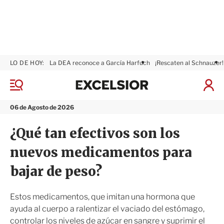
LO DE HOY:
La DEA reconoce a García Harfuch
¡Rescaten al Schnauzer!
E
x
M
I
c
e
n
n
e
i
06 de Agosto de 2026
ú
l
c
s
i
¿Qué tan efectivos son los
i
a
o
r
nuevos medicamentos para
r
S
e
bajar de peso?
s
i
ó
Estos medicamentos, que imitan una hormona que
n
ayuda al cuerpo a ralentizar el vaciado del estómago,
controlar los niveles de azúcar en sangre y suprimir el