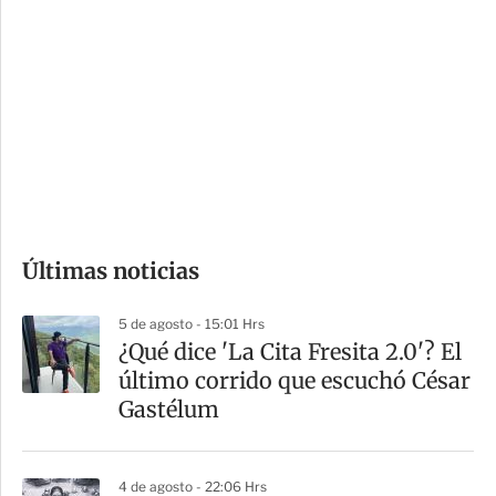
o
d
n
a
e
r
s
d
e
c
o
Últimas noticias
m
p
5 de agosto - 15:01 Hrs
a
¿Qué dice 'La Cita Fresita 2.0'? El
r
último corrido que escuchó César
t
Gastélum
i
r
4 de agosto - 22:06 Hrs