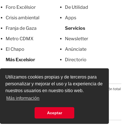
Foro Excélsior
De Utilidad
Crisis ambiental
Apps
Franja de Gaza
Servicios
Metro CDMX
Newsletter
El Chapo
Anúnciate
Más Excelsior
Directorio
Mujeres
Suscripciones
Utilizamos cookies propias y de terceros para
personalizar y mejorar el uso y la experiencia de
© 2026 Todos los derechos reservados. Prohibida la reproducción total
nuestros usuarios en nuestro sitio web.
o parcial, incluyendo cualquier medio electrónico*
Más información
Aceptar