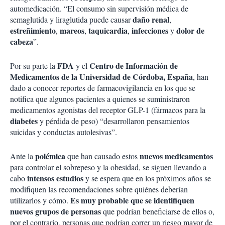
automedicación. “El consumo sin supervisión médica de
daño
renal
semaglutida y liraglutida puede causar
,
estreñimiento
mareos
taquicardia
infecciones
dolor de
,
,
,
y
cabeza
”.
FDA
Centro de Información de
Por su parte la
y el
Medicamentos de la Universidad de Córdoba, España
, han
dado a conocer reportes de farmacovigilancia en los que se
notifica que algunos pacientes a quienes se suministraron
medicamentos agonistas del receptor GLP-1 (fármacos para la
diabetes
y pérdida de peso) “desarrollaron pensamientos
suicidas y conductas autolesivas”.
polémica
nuevos medicamentos
Ante la
que han causado estos
para controlar el sobrepeso y la obesidad, se siguen llevando a
intensos estudios
cabo
y se espera que en los próximos años se
modifiquen las recomendaciones sobre quiénes deberían
Es muy probable que se identifiquen
utilizarlos y cómo.
nuevos grupos de personas
que podrían beneficiarse de ellos o,
por el contrario, personas que podrían correr un riesgo mayor de