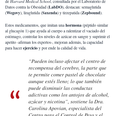
de
Harvard Medical School
, consultada por el Laboratorio de
LabDO
Datos contra la Obesidad (
), destacan: semaglutida
Wegovy
Saxenda
Zepbound
(
), liraglutida (
) y tirzepatida (
).
hormona
Estos medicamentos, que imitan una
(péptido similar
al glucagón 1) que ayuda al cuerpo a ralentizar el vaciado del
estómago, controlar los niveles de azúcar en sangre y suprimir el
apetito -afirman los expertos-, mejoran además, la capacidad
ejercicio
para hacer
y por ende la calidad de vida.
“Pueden incluso afectar el centro de
recompensa del cerebro, la parte que
te permite comer pastel de chocolate
aunque estés lleno; lo que también
puede disminuir las conductas
adictivas como los antojos de alcohol,
azúcar y nicotina”, sostiene la Dra.
Carolina Apovian, especialista del
Centro para el Control de Peso y el