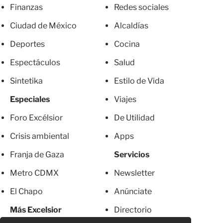
Finanzas
Redes sociales
Ciudad de México
Alcaldías
Deportes
Cocina
Espectáculos
Salud
Sintetika
Estilo de Vida
Especiales
Viajes
Foro Excélsior
De Utilidad
Crisis ambiental
Apps
Franja de Gaza
Servicios
Metro CDMX
Newsletter
El Chapo
Anúnciate
Más Excelsior
Directorio