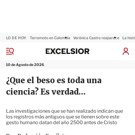
LO DE HOY:
Terremoto en Colombia
Verónica Castro reaparece
La hist
E
x
M
I
c
e
n
n
e
i
10 de Agosto de 2026
ú
l
c
s
i
¿Que el beso es toda una
i
a
o
r
ciencia? Es verdad…
r
S
e
s
i
Las investigaciones que se han realizado indican que
ó
los registros más antiguos que se tienen sobre este
n
gesto humano datan del año 2500 antes de Cristo