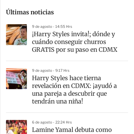
o
Últimas noticias
m
p
9 de agosto - 14:55 Hrs
a
¡Harry Styles invita!; dónde y
r
cuándo conseguir churros
t
GRATIS por su paso en CDMX
i
r
9 de agosto - 9:17 Hrs
Harry Styles hace tierna
revelación en CDMX: ¡ayudó a
una pareja a descubrir que
tendrán una niña!
6 de agosto - 22:24 Hrs
Lamine Yamal debuta como