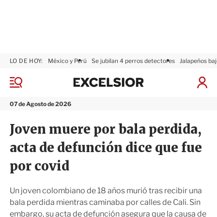
LO DE HOY:
México y Perú
Se jubilan 4 perros detectores
Jalapeños baj
E
x
M
I
c
e
n
n
e
i
07 de Agosto de 2026
ú
l
c
s
i
Joven muere por bala perdida,
i
a
o
r
acta de defunción dice que fue
r
S
e
por covid
s
i
ó
Un joven colombiano de 18 años murió tras recibir una
n
bala perdida mientras caminaba por calles de Cali. Sin
embargo, su acta de defunción asegura que la causa de