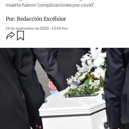
muerte fueron 'complicaciones por covid'.
Por:
Redacción Excélsior
19 de septiembre de 2020 - 12:34 Hrs
O
G
u
p
a
c
r
i
d
o
a
n
r
e
s
d
e
c
o
m
p
a
r
t
i