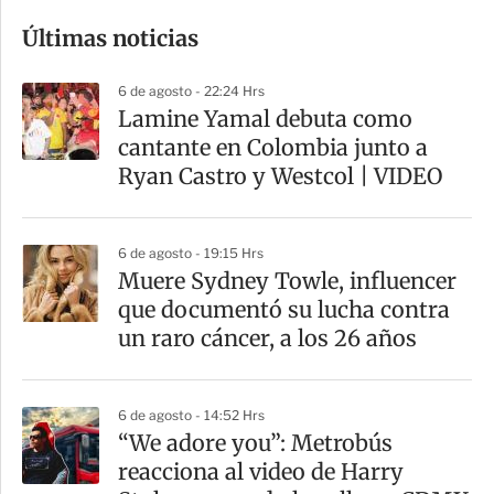
o
Últimas noticias
m
p
6 de agosto - 22:24 Hrs
a
Lamine Yamal debuta como
r
cantante en Colombia junto a
t
Ryan Castro y Westcol | VIDEO
i
r
6 de agosto - 19:15 Hrs
Muere Sydney Towle, influencer
que documentó su lucha contra
un raro cáncer, a los 26 años
6 de agosto - 14:52 Hrs
“We adore you”: Metrobús
reacciona al video de Harry