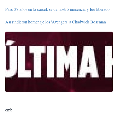
Pasó 37 años en la cárcel, se demostró inocencia y fue liberado
Así rindieron homenaje los 'Avengers' a Chadwick Boseman
emb