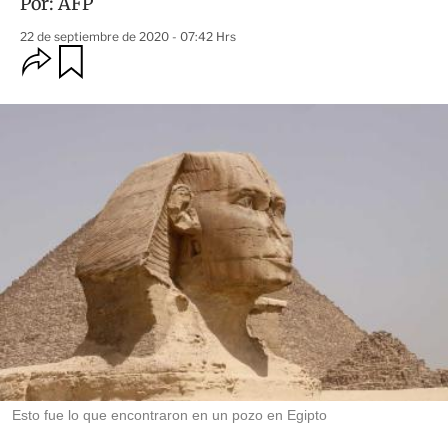
Por:
AFP
22 de septiembre de 2020 - 07:42 Hrs
O
G
u
p
a
c
r
i
d
o
a
n
r
e
s
d
e
c
o
m
p
a
r
t
i
r
Esto fue lo que encontraron en un pozo en Egipto