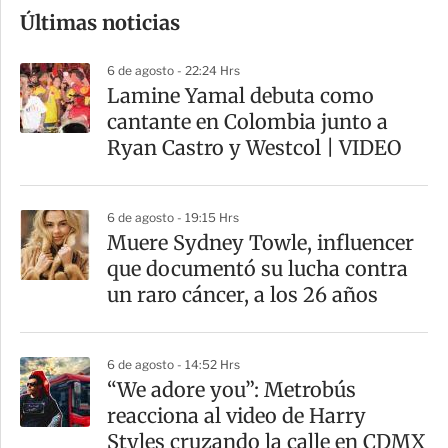
Últimas noticias
m
p
6 de agosto - 22:24 Hrs
a
Lamine Yamal debuta como
r
cantante en Colombia junto a
t
Ryan Castro y Westcol | VIDEO
i
r
6 de agosto - 19:15 Hrs
Muere Sydney Towle, influencer
que documentó su lucha contra
un raro cáncer, a los 26 años
6 de agosto - 14:52 Hrs
“We adore you”: Metrobús
reacciona al video de Harry
Styles cruzando la calle en CDMX