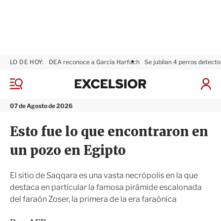
LO DE HOY:
DEA reconoce a García Harfuch
Se jubilan 4 perros detecto
E
x
M
I
c
e
n
n
e
i
07 de Agosto de 2026
ú
l
c
s
i
Esto fue lo que encontraron en
i
a
o
r
un pozo en Egipto
r
S
e
s
El sitio de Saqqara es una vasta necrópolis en la que
i
destaca en particular la famosa pirámide escalonada
ó
del faraón Zoser, la primera de la era faraónica
n