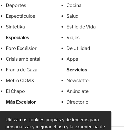
Deportes
Cocina
Espectáculos
Salud
Sintetika
Estilo de Vida
Especiales
Viajes
Foro Excélsior
De Utilidad
Crisis ambiental
Apps
Franja de Gaza
Servicios
Metro CDMX
Newsletter
El Chapo
Anúnciate
Más Excelsior
Directorio
Mujeres
Suscripciones
Utilizamos cookies propias y de terceros para
personalizar y mejorar el uso y la experiencia de