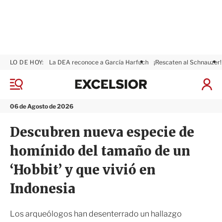
LO DE HOY:
La DEA reconoce a García Harfuch
¡Rescaten al Schnauzer!
E
x
M
I
c
e
n
n
e
i
06 de Agosto de 2026
ú
l
c
s
i
Descubren nueva especie de
i
a
o
r
homínido del tamaño de un
r
S
e
‘Hobbit’ y que vivió en
s
i
Indonesia
ó
n
Los arqueólogos han desenterrado un hallazgo