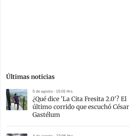
i
r
o
d
n
a
e
r
s
d
e
c
o
Últimas noticias
m
p
5 de agosto - 15:01 Hrs
a
¿Qué dice 'La Cita Fresita 2.0'? El
r
último corrido que escuchó César
t
Gastélum
i
r
4 de agosto - 22:06 Hrs