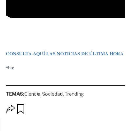
CONSULTA AQUÍ LAS NOTICIAS DE ÚLTIMA HORA
*brc
TEMAS:
Ciencia
Sociedad
Trending
O
G
p
u
c
a