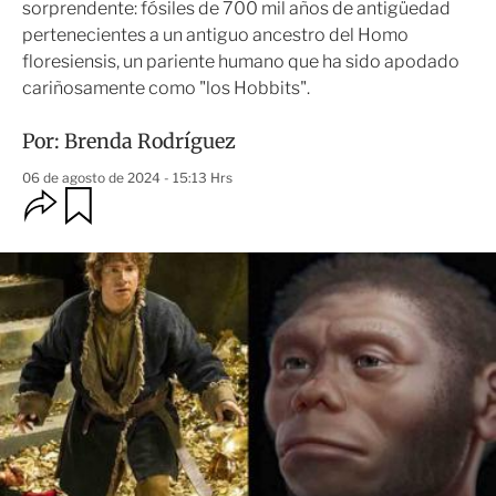
sorprendente: fósiles de 700 mil años de antigüedad
pertenecientes a un antiguo ancestro del Homo
floresiensis, un pariente humano que ha sido apodado
cariñosamente como "los Hobbits".
Por:
Brenda Rodríguez
06 de agosto de 2024 - 15:13 Hrs
O
G
u
p
a
c
r
i
d
o
a
n
r
e
s
d
e
c
o
m
p
a