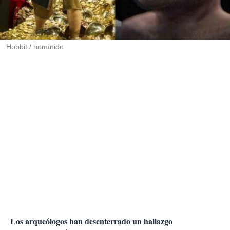
r
t
i
r
Hobbit / homínido
Los arqueólogos han desenterrado un hallazgo