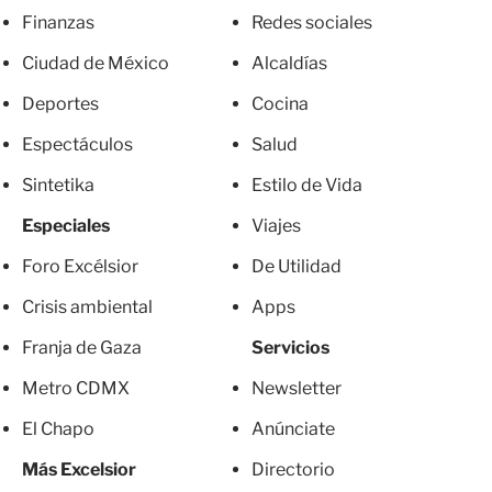
Finanzas
Redes sociales
Ciudad de México
Alcaldías
Deportes
Cocina
Espectáculos
Salud
Sintetika
Estilo de Vida
Especiales
Viajes
Foro Excélsior
De Utilidad
Crisis ambiental
Apps
Franja de Gaza
Servicios
Metro CDMX
Newsletter
El Chapo
Anúnciate
Más Excelsior
Directorio