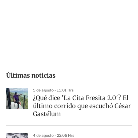
o
d
n
a
e
r
s
d
e
c
o
Últimas noticias
m
p
5 de agosto - 15:01 Hrs
a
¿Qué dice 'La Cita Fresita 2.0'? El
r
último corrido que escuchó César
t
Gastélum
i
r
4 de agosto - 22:06 Hrs