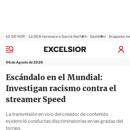
LO DE HOY:
La DEA reconoce a García Harfuch
Gastélum
Dragones m
E
x
M
I
c
e
n
n
e
i
06 de Agosto de 2026
ú
l
c
s
i
Escándalo en el Mundial:
i
a
o
r
Investigan racismo contra el
r
S
e
streamer Speed
s
i
ó
La transmisión en vivo del creador de contenido
n
evidenció conductas discriminatorias en las gradas del
torneo.