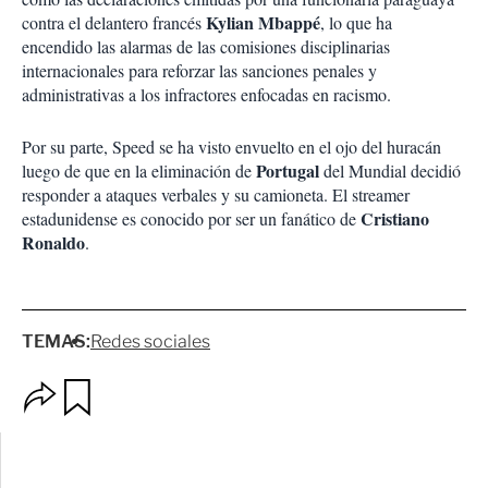
Kylian Mbappé
contra el delantero francés
, lo que ha
encendido las alarmas de las comisiones disciplinarias
internacionales para reforzar las sanciones penales y
administrativas a los infractores enfocadas en racismo.
Por su parte, Speed se ha visto envuelto en el ojo del huracán
Portugal
luego de que en la eliminación de
del Mundial decidió
responder a ataques verbales y su camioneta. El streamer
Cristiano
estadunidense es conocido por ser un fanático de
Ronaldo
.
TEMAS:
Redes sociales
O
G
p
u
c
a
i
r