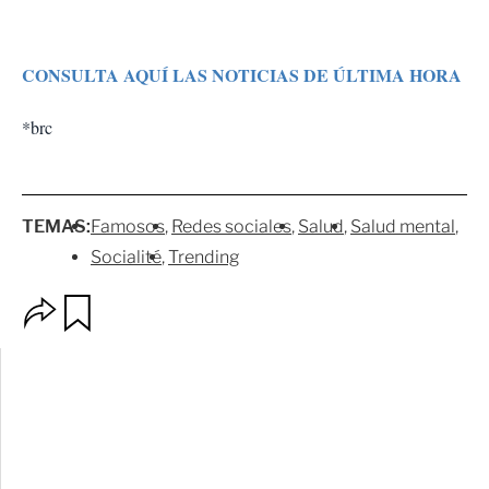
CONSULTA AQUÍ LAS NOTICIAS DE ÚLTIMA HORA
*brc
TEMAS:
Famosos
Redes sociales
Salud
Salud mental
Socialité
Trending
O
G
p
u
c
a
i
r
o
d
n
a