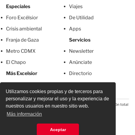
Especiales
Viajes
Foro Excélsior
De Utilidad
Crisis ambiental
Apps
Franja de Gaza
Servicios
Metro CDMX
Newsletter
El Chapo
Anúnciate
Más Excelsior
Directorio
Mujeres
Suscripciones
Utilizamos cookies propias y de terceros para
personalizar y mejorar el uso y la experiencia de
© 2026 Todos los derechos reservados. Prohibida la reproducción total
nuestros usuarios en nuestro sitio web.
o parcial, incluyendo cualquier medio electrónico*
Más información
Aceptar