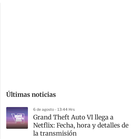
p
u
c
a
i
r
o
d
n
a
e
r
s
d
e
c
o
Últimas noticias
m
p
6 de agosto - 13:44 Hrs
a
Grand Theft Auto VI llega a
r
Netflix: Fecha, hora y detalles de
t
la transmisión