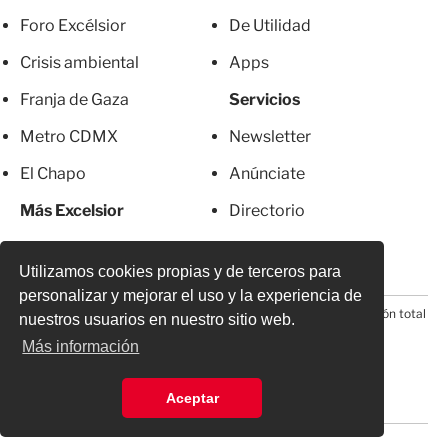
Foro Excélsior
De Utilidad
Crisis ambiental
Apps
Franja de Gaza
Servicios
Metro CDMX
Newsletter
El Chapo
Anúnciate
Más Excelsior
Directorio
Mujeres
Suscripciones
Utilizamos cookies propias y de terceros para
personalizar y mejorar el uso y la experiencia de
© 2026 Todos los derechos reservados. Prohibida la reproducción total
nuestros usuarios en nuestro sitio web.
o parcial, incluyendo cualquier medio electrónico*
Más información
Aceptar