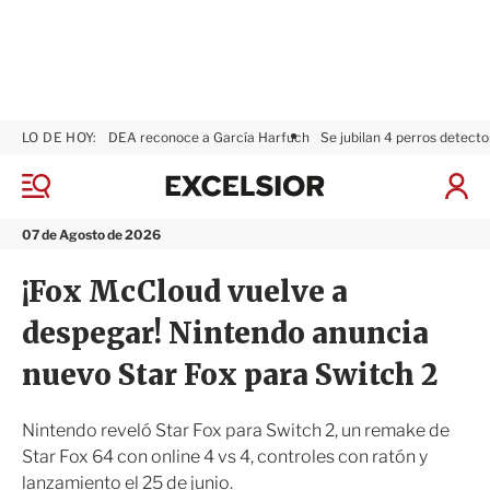
LO DE HOY:
DEA reconoce a García Harfuch
Se jubilan 4 perros detecto
E
x
M
I
c
e
n
n
e
i
07 de Agosto de 2026
ú
l
c
s
i
¡Fox McCloud vuelve a
i
a
o
r
despegar! Nintendo anuncia
r
S
e
nuevo Star Fox para Switch 2
s
i
ó
Nintendo reveló Star Fox para Switch 2, un remake de
n
Star Fox 64 con online 4 vs 4, controles con ratón y
lanzamiento el 25 de junio.