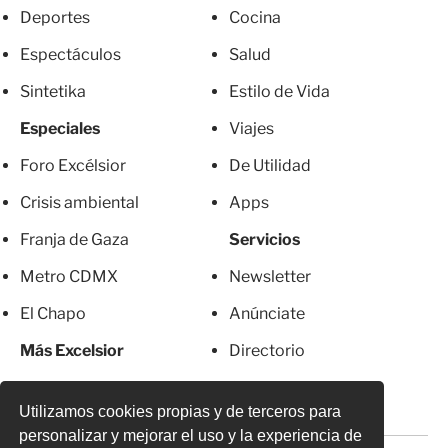
Deportes
Cocina
Espectáculos
Salud
Sintetika
Estilo de Vida
Especiales
Viajes
Foro Excélsior
De Utilidad
Crisis ambiental
Apps
Franja de Gaza
Servicios
Metro CDMX
Newsletter
El Chapo
Anúnciate
Más Excelsior
Directorio
Mujeres
Suscripciones
Utilizamos cookies propias y de terceros para
personalizar y mejorar el uso y la experiencia de