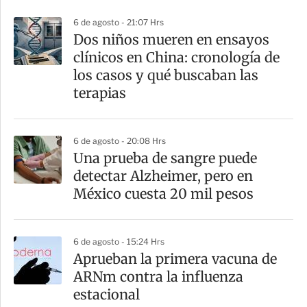
p
6 de agosto - 21:07 Hrs
a
Dos niños mueren en ensayos
r
clínicos en China: cronología de
t
los casos y qué buscaban las
i
terapias
r
6 de agosto - 20:08 Hrs
Una prueba de sangre puede
detectar Alzheimer, pero en
México cuesta 20 mil pesos
6 de agosto - 15:24 Hrs
Aprueban la primera vacuna de
ARNm contra la influenza
estacional