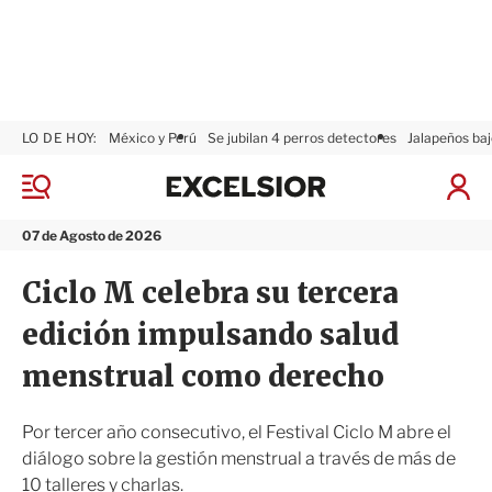
LO DE HOY:
México y Perú
Se jubilan 4 perros detectores
Jalapeños baj
E
x
M
I
c
e
n
n
e
i
07 de Agosto de 2026
ú
l
c
s
i
Ciclo M celebra su tercera
i
a
o
r
edición impulsando salud
r
S
e
menstrual como derecho
s
i
ó
Por tercer año consecutivo, el Festival Ciclo M abre el
n
diálogo sobre la gestión menstrual a través de más de
10 talleres y charlas.