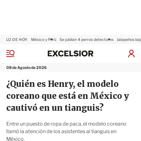
LO DE HOY:
México y Perú
Se jubilan 4 perros detectores
Jalapeños baj
E
x
M
I
c
e
n
n
e
i
08 de Agosto de 2026
ú
l
c
s
i
¿Quién es Henry, el modelo
i
a
o
r
coreano que está en México y
r
S
e
cautivó en un tianguis?
s
i
ó
Entre un puesto de ropa de paca, el modelo coreano
n
llamó la atención de los asistentes al tianguis en
México.