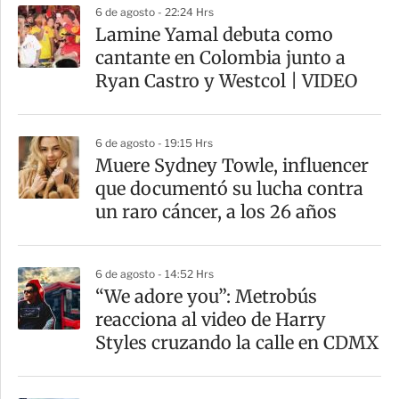
6 de agosto - 22:24 Hrs
a
Lamine Yamal debuta como
r
cantante en Colombia junto a
t
Ryan Castro y Westcol | VIDEO
i
r
6 de agosto - 19:15 Hrs
Muere Sydney Towle, influencer
que documentó su lucha contra
un raro cáncer, a los 26 años
6 de agosto - 14:52 Hrs
“We adore you”: Metrobús
reacciona al video de Harry
Styles cruzando la calle en CDMX