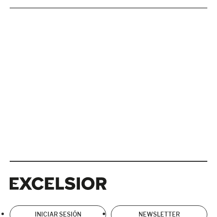
Excelsior
Excelsior
INICIAR SESIÓN
NEWSLETTER