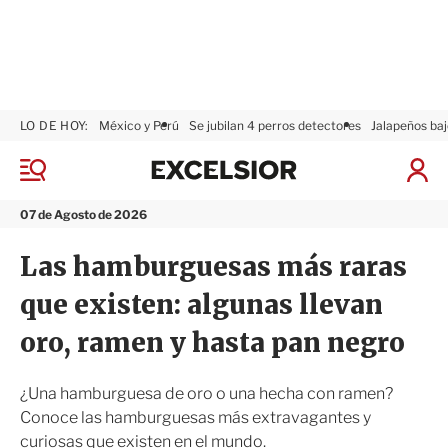
LO DE HOY:
México y Perú
Se jubilan 4 perros detectores
Jalapeños baj
E
x
M
I
c
e
n
n
e
i
07 de Agosto de 2026
ú
l
c
s
i
Las hamburguesas más raras
i
a
o
r
que existen: algunas llevan
r
S
e
oro, ramen y hasta pan negro
s
i
ó
¿Una hamburguesa de oro o una hecha con ramen?
n
Conoce las hamburguesas más extravagantes y
curiosas que existen en el mundo.