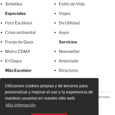
Sintetika
Estilo de Vida
Especiales
Viajes
Foro Excélsior
De Utilidad
Crisis ambiental
Apps
Franja de Gaza
Servicios
Metro CDMX
Newsletter
El Chapo
Anúnciate
Más Excelsior
Directorio
Mujeres
Suscripciones
Utilizamos cookies propias y de terceros para
personalizar y mejorar el uso y la experiencia de
© 2026 Todos los derechos reservados. Prohibida la reproducción total
nuestros usuarios en nuestro sitio web.
o parcial, incluyendo cualquier medio electrónico*
Más información