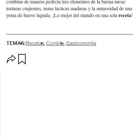
combina de manera perfecta tres elementos de la buena mesa:
texturas crujientes, notas lácticas maduras y la untuosidad de una
receta
yema de huevo líquida. ¡Lo mejor del mundo en una sola
!
TEMAS:
Recetas
Comida
Gastronomía
O
G
p
u
c
a
i
r
o
d
n
a
e
r
s
d
e