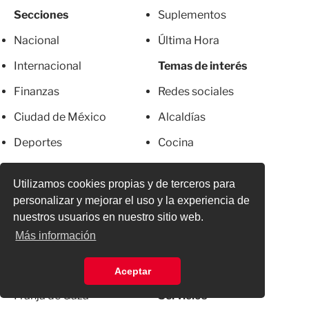
Secciones
Suplementos
Nacional
Última Hora
Internacional
Temas de interés
Finanzas
Redes sociales
Ciudad de México
Alcaldías
Deportes
Cocina
Espectáculos
Salud
Utilizamos cookies propias y de terceros para
Sintetika
Estilo de Vida
personalizar y mejorar el uso y la experiencia de
nuestros usuarios en nuestro sitio web.
Especiales
Viajes
Más información
Foro Excélsior
De Utilidad
Crisis ambiental
Apps
Aceptar
Franja de Gaza
Servicios