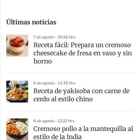
c
o
Últimas noticias
m
p
7 de agosto - 20:56 Hrs
a
Receta fácil: Prepara un cremoso
r
cheesecake de fresa en vaso y sin
t
horno
i
r
6 de agosto - 13:35 Hrs
Receta de yakisoba con carne de
cerdo al estilo chino
6 de agosto - 12:22 Hrs
Cremoso pollo a la mantequilla al
estilo de la India