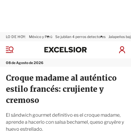
LO DE HOY:
México y Perú
Se jubilan 4 perros detectores
Jalapeños baj
E
x
M
I
c
e
n
n
e
i
08 de Agosto de 2026
ú
l
c
s
i
Croque madame al auténtico
i
a
o
r
estilo francés: crujiente y
r
S
e
cremoso
s
i
ó
El sándwich gourmet definitivo es el croque madame,
n
aprende a hacerlo con salsa bechamel, queso gruyère y
huevo estrellado.