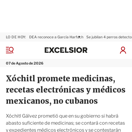
LO DE HOY:
DEA reconoce a García Harfuch
Se jubilan 4 perros detecto
E
x
M
I
c
e
n
n
e
i
07 de Agosto de 2026
ú
l
c
s
i
Xóchitl promete medicinas,
i
a
o
r
recetas electrónicas y médicos
r
S
e
mexicanos, no cubanos
s
i
ó
Xóchitl Gálvez prometió que en su gobierno si habrá
n
abasto suficiente de medicinas; se contará con recetas
y expedientes médicos electrónicos y se contestarán