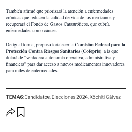
También afirmó que priorizará la atención a enfermedades
crónicas que reducen la calidad de vida de los mexicanos y
recuperará el Fondo de Gastos Catastróficos, que cubría
enfermedades como cáncer.
Comisión Federal para la
De igual forma, propuso fortalecer la
Protección Contra Riesgos Sanitarios (Cofepris)
, a la que
dotará de “verdadera autonomía operativa, administrativa y
financiera” para dar acceso a nuevos medicamentos innovadores
para miles de enfermedades.
TEMAS:
Candidatos
Elecciones 2024
Xóchitl Gálvez
O
G
p
u
c
a