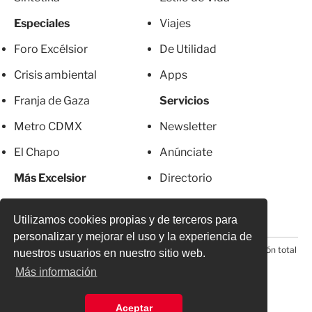
Especiales
Viajes
Foro Excélsior
De Utilidad
Crisis ambiental
Apps
Franja de Gaza
Servicios
Metro CDMX
Newsletter
El Chapo
Anúnciate
Más Excelsior
Directorio
Mujeres
Suscripciones
Utilizamos cookies propias y de terceros para
personalizar y mejorar el uso y la experiencia de
© 2026 Todos los derechos reservados. Prohibida la reproducción total
nuestros usuarios en nuestro sitio web.
o parcial, incluyendo cualquier medio electrónico*
Más información
Aceptar