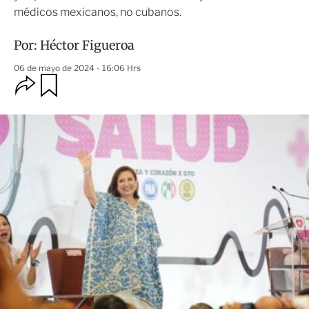
médicos mexicanos, no cubanos.
Por:
Héctor Figueroa
06 de mayo de 2024 - 16:06 Hrs
O
G
u
p
a
c
r
i
d
o
a
n
r
e
s
d
e
c
o
m
p
a
r
t
i