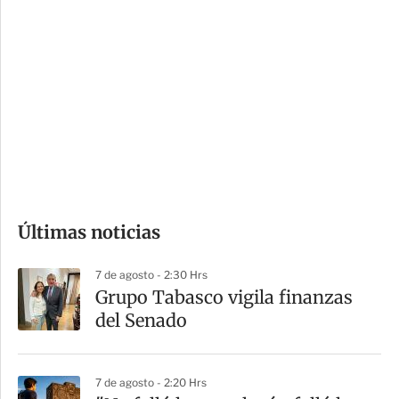
i
r
o
d
n
a
e
r
s
d
e
c
o
Últimas noticias
m
p
7 de agosto - 2:30 Hrs
a
Grupo Tabasco vigila finanzas
r
del Senado
t
i
7 de agosto - 2:20 Hrs
r