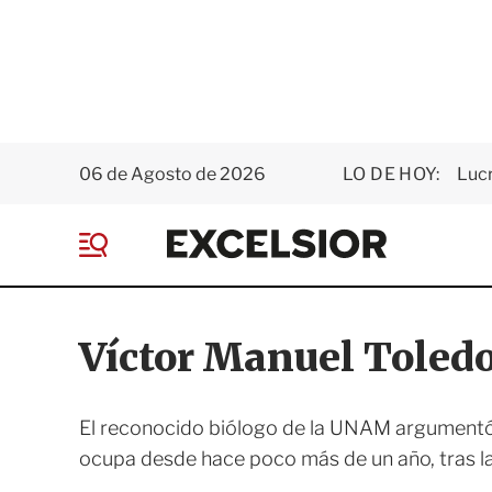
06 de Agosto de 2026
LO DE HOY:
Luc
E
x
M
c
e
e
n
l
ú
s
Víctor Manuel Toledo
i
o
r
El reconocido biólogo de la UNAM argumentó 
ocupa desde hace poco más de un año, tras la