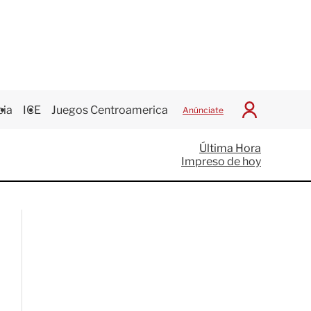
cia
ICE
Juegos Centroamericanos
Anúnciate
I
n
i
Última Hora
c
Impreso de hoy
i
a
r
S
e
s
i
ó
n