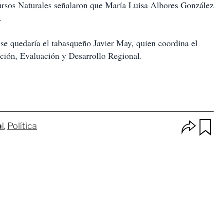
ursos Naturales señalaron que María Luisa Albores González
.
r se quedaría el tabasqueño Javier May, quien coordina el
ción, Evaluación y Desarrollo Regional.
O
l
Política
p
u
c
a
i
r
o
d
n
a
e
r