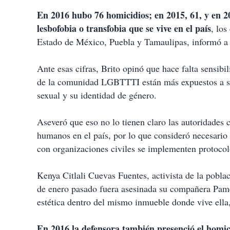
En 2016 hubo 76 homicidios; en 2015, 61, y en 20
lesbofobia o transfobia que se vive en el país
, lo
Estado de México, Puebla y Tamaulipas, informó a N
Ante esas cifras, Brito opinó que hace falta sensibi
de la comunidad LGBTTTI están más expuestos a suf
sexual y su identidad de género.
Aseveró que eso no lo tienen claro las autoridades
humanos en el país, por lo que consideró necesario c
con organizaciones civiles se implementen protocol
Kenya Citlali Cuevas Fuentes, activista de la pobla
de enero pasado fuera asesinada su compañera Pam
estética dentro del mismo inmueble donde vive ell
En 2016 la defensora también presenció el homi