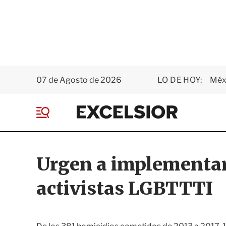
07 de Agosto de 2026
LO DE HOY:
Méxi
E
x
M
c
e
e
n
l
ú
s
Urgen a implementar
i
o
activistas LGBTTTI
r