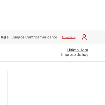
 lupa
Juegos Centroamericanos
Anúnciate
I
n
i
Última Hora
c
Impreso de hoy
i
a
r
S
e
s
i
ó
n