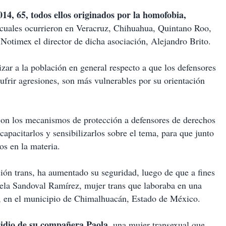
14, 65, todos ellos originados por la homofobia,
s cuales ocurrieron en Veracruz, Chihuahua, Quintano Roo,
otimex el director de dicha asociación, Alejandro Brito.
lizar a la población en general respecto a que los defensores
rir agresiones, son más vulnerables por su orientación
 con los mecanismos de protección a defensores de derechos
apacitarlos y sensibilizarlos sobre el tema, para que junto
os en la materia.
ción trans, ha aumentado su seguridad, luego de que a fines
ela Sandoval Ramírez, mujer trans que laboraba en una
a, en el municipio de Chimalhuacán, Estado de México.
cidio de su compañera Paola
, una mujer transexual que