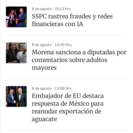
p
8 de agosto - 15:13 Hrs
a
SSPC rastrea fraudes y redes
r
financieras con IA
t
i
8 de agosto - 14:35 Hrs
r
Morena sanciona a diputadas por
comentarios sobre adultos
mayores
8 de agosto - 13:58 Hrs
Embajador de EU destaca
respuesta de México para
reanudar exportación de
aguacate