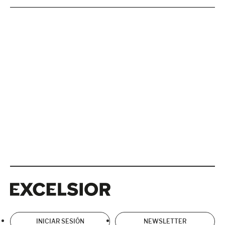
Excelsior
Excelsior
INICIAR SESIÓN
NEWSLETTER