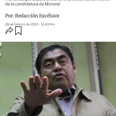
de la candidatura de Morena’
Por:
Redacción Excélsior
28 de febrero de 2019 - 11:43 Hrs
O
G
u
p
a
c
r
i
d
o
a
n
r
e
s
d
e
c
o
m
p
a
r
t
i