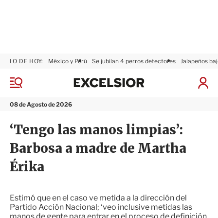
LO DE HOY:
México y Perú
Se jubilan 4 perros detectores
Jalapeños baj
E
x
M
I
c
e
n
n
e
i
08 de Agosto de 2026
ú
l
c
s
i
‘Tengo las manos limpias’:
i
a
o
r
Barbosa a madre de Martha
r
S
e
Érika
s
i
ó
n
Estimó que en el caso ve metida a la dirección del
Partido Acción Nacional; ‘veo inclusive metidas las
manos de gente para entrar en el proceso de definición