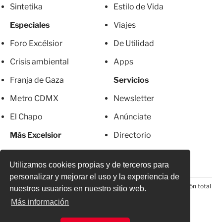
Sintetika
Estilo de Vida
Especiales
Viajes
Foro Excélsior
De Utilidad
Crisis ambiental
Apps
Franja de Gaza
Servicios
Metro CDMX
Newsletter
El Chapo
Anúnciate
Más Excelsior
Directorio
Mujeres
Suscripciones
Utilizamos cookies propias y de terceros para
personalizar y mejorar el uso y la experiencia de
© 2026 Todos los derechos reservados. Prohibida la reproducción total
nuestros usuarios en nuestro sitio web.
o parcial, incluyendo cualquier medio electrónico*
Más información