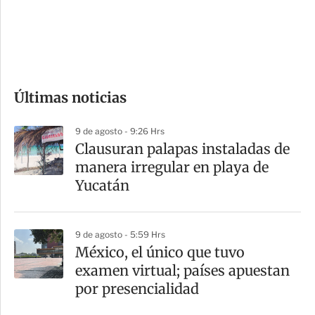
s
d
e
c
o
Últimas noticias
m
p
9 de agosto - 9:26 Hrs
a
Clausuran palapas instaladas de
r
manera irregular en playa de
t
Yucatán
i
r
9 de agosto - 5:59 Hrs
México, el único que tuvo
examen virtual; países apuestan
por presencialidad