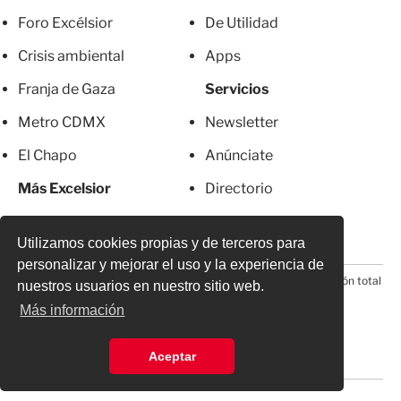
Foro Excélsior
De Utilidad
Crisis ambiental
Apps
Franja de Gaza
Servicios
Metro CDMX
Newsletter
El Chapo
Anúnciate
Más Excelsior
Directorio
Mujeres
Suscripciones
Utilizamos cookies propias y de terceros para
personalizar y mejorar el uso y la experiencia de
© 2026 Todos los derechos reservados. Prohibida la reproducción total
nuestros usuarios en nuestro sitio web.
o parcial, incluyendo cualquier medio electrónico*
Más información
Aceptar