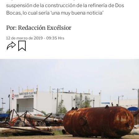
suspensión de la construcción de la refinería de Dos
Bocas, lo cual sería ‘una muy buena noticia’
Por:
Redacción Excélsior
12 de marzo de 2019 - 09:35 Hrs
O
G
u
p
a
c
r
i
d
o
a
n
r
e
s
d
e
c
o
m
p
a
r
t