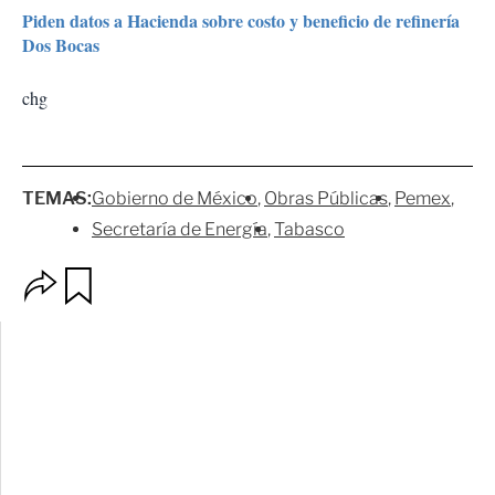
Piden datos a Hacienda sobre costo y beneficio de refinería
Dos Bocas
chg
TEMAS:
Gobierno de México
Obras Públicas
Pemex
Secretaría de Energía
Tabasco
O
G
p
u
c
a
i
r
o
d
n
a
e
r