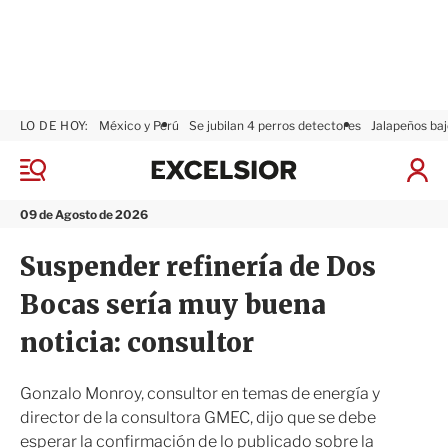
LO DE HOY:
México y Perú
Se jubilan 4 perros detectores
Jalapeños baj
E
x
M
I
c
e
n
n
e
i
09 de Agosto de 2026
ú
l
c
s
i
Suspender refinería de Dos
i
a
o
r
Bocas sería muy buena
r
S
e
noticia: consultor
s
i
ó
Gonzalo Monroy, consultor en temas de energía y
n
director de la consultora GMEC, dijo que se debe
esperar la confirmación de lo publicado sobre la