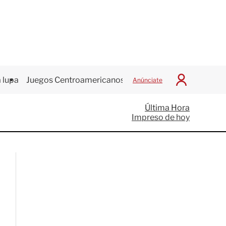
 lupa
Juegos Centroamericanos
Anúnciate
I
n
i
Última Hora
c
Impreso de hoy
i
a
r
S
e
s
i
ó
n