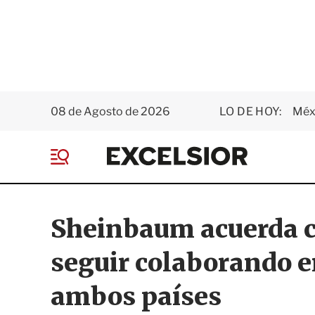
08 de Agosto de 2026
LO DE HOY:
Méxi
E
x
M
c
e
e
n
l
ú
s
Sheinbaum acuerda 
i
o
seguir colaborando e
r
ambos países