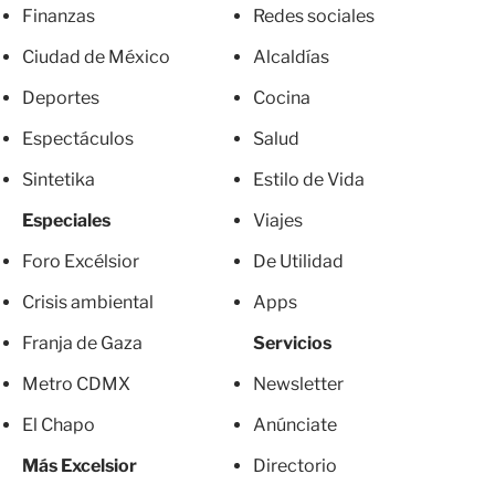
Finanzas
Redes sociales
Ciudad de México
Alcaldías
Deportes
Cocina
Espectáculos
Salud
Sintetika
Estilo de Vida
Especiales
Viajes
Foro Excélsior
De Utilidad
Crisis ambiental
Apps
Franja de Gaza
Servicios
Metro CDMX
Newsletter
El Chapo
Anúnciate
Más Excelsior
Directorio