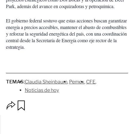
Park, además del avance en coquizadoras y petroquímica.
El gobierno federal sostuvo que estas acciones buscan garantizar
energía a precios accesibles, mantener el abasto de combustibles
y reforzar la seguridad energética del país, con una coordinación
central desde la Secretaría de Energía como eje rector de la
estrategia.
TEMAS:
Claudia Sheinbaum
Pemex
CFE
Noticias de hoy
O
G
p
u
c
a
i
r