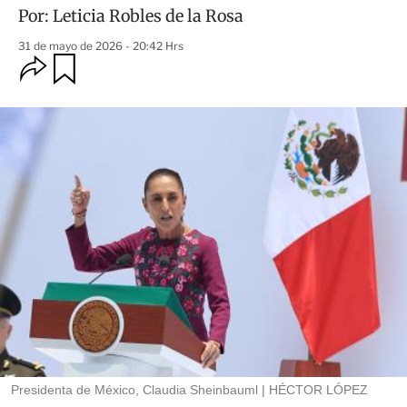
Por:
Leticia Robles de la Rosa
31 de mayo de 2026 - 20:42 Hrs
O
G
u
p
a
c
r
i
d
o
a
n
r
e
s
d
e
c
o
m
p
a
r
t
i
r
Presidenta de México, Claudia Sheinbauml
HÉCTOR LÓPEZ