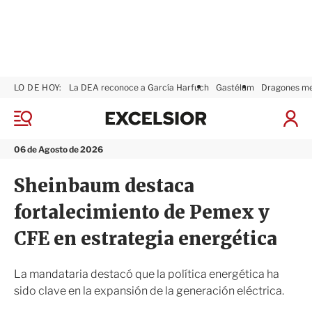
LO DE HOY:
La DEA reconoce a García Harfuch
Gastélum
Dragones m
E
x
M
I
c
e
n
n
e
i
06 de Agosto de 2026
ú
l
c
s
i
Sheinbaum destaca
i
a
o
r
fortalecimiento de Pemex y
r
S
e
CFE en estrategia energética
s
i
ó
La mandataria destacó que la política energética ha
n
sido clave en la expansión de la generación eléctrica.