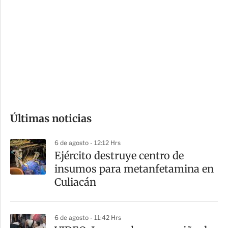
o
d
n
a
e
r
s
d
e
c
o
Últimas noticias
m
p
6 de agosto - 12:12 Hrs
a
​Ejército destruye centro de
r
insumos para metanfetamina en
t
Culiacán
i
r
6 de agosto - 11:42 Hrs