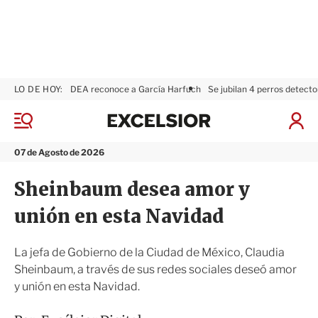
LO DE HOY:
DEA reconoce a García Harfuch
Se jubilan 4 perros detecto
E
x
M
I
c
e
n
n
e
i
07 de Agosto de 2026
ú
l
c
s
i
Sheinbaum desea amor y
i
a
o
r
unión en esta Navidad
r
S
e
s
La jefa de Gobierno de la Ciudad de México, Claudia
i
Sheinbaum, a través de sus redes sociales deseó amor
ó
y unión en esta Navidad.
n