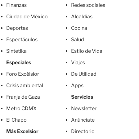
Finanzas
Redes sociales
Ciudad de México
Alcaldías
Deportes
Cocina
Espectáculos
Salud
Sintetika
Estilo de Vida
Especiales
Viajes
Foro Excélsior
De Utilidad
Crisis ambiental
Apps
Franja de Gaza
Servicios
Metro CDMX
Newsletter
El Chapo
Anúnciate
Más Excelsior
Directorio