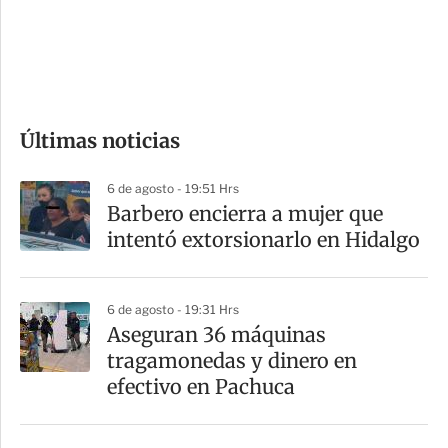
s
d
e
c
o
Últimas noticias
m
p
6 de agosto - 19:51 Hrs
a
Barbero encierra a mujer que
r
intentó extorsionarlo en Hidalgo
t
i
6 de agosto - 19:31 Hrs
r
Aseguran 36 máquinas
tragamonedas y dinero en
efectivo en Pachuca