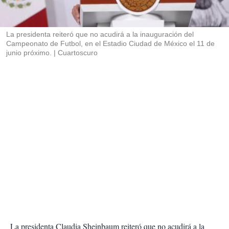
t
i
r
La presidenta reiteró que no acudirá a la inauguración del
Campeonato de Futbol, en el Estadio Ciudad de México el 11 de
junio próximo.
Cuartoscuro
La presidenta Claudia Sheinbaum reiteró que no acudirá a la