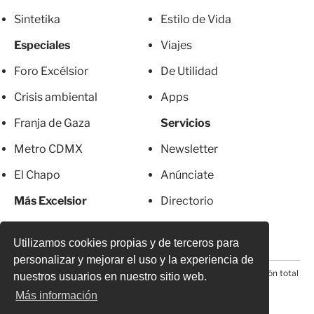
Sintetika
Estilo de Vida
Especiales
Viajes
Foro Excélsior
De Utilidad
Crisis ambiental
Apps
Franja de Gaza
Servicios
Metro CDMX
Newsletter
El Chapo
Anúnciate
Más Excelsior
Directorio
Mujeres
Suscripciones
Utilizamos cookies propias y de terceros para
personalizar y mejorar el uso y la experiencia de
© 2026 Todos los derechos reservados. Prohibida la reproducción total
nuestros usuarios en nuestro sitio web.
o parcial, incluyendo cualquier medio electrónico*
Más información