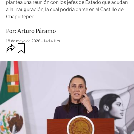
plantea una reunión con los jefes de Estado que acudan
a la inauguración, la cual podría darse en el Castillo de
Chapultepec.
Por:
Arturo Páramo
18 de mayo de 2026 - 14:14 Hrs
O
G
u
p
a
c
r
i
d
o
a
n
r
e
s
d
e
c
o
m
p
a
r