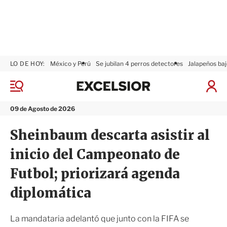
LO DE HOY:
México y Perú
Se jubilan 4 perros detectores
Jalapeños baj
E
x
M
I
c
e
n
n
e
i
09 de Agosto de 2026
ú
l
c
s
i
Sheinbaum descarta asistir al
i
a
o
r
inicio del Campeonato de
r
S
e
Futbol; priorizará agenda
s
i
diplomática
ó
n
La mandataria adelantó que junto con la FIFA se