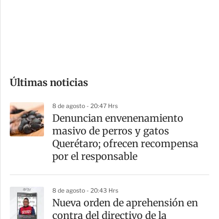
e
r
s
d
e
c
o
Últimas noticias
m
p
8 de agosto - 20:47 Hrs
a
Denuncian envenenamiento
r
masivo de perros y gatos
t
Querétaro; ofrecen recompensa
i
por el responsable
r
8 de agosto - 20:43 Hrs
Nueva orden de aprehensión en
contra del directivo de la