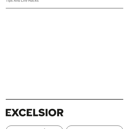
Excelsior
Excelsior