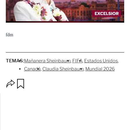
fdm
TEMAS:
Mañanera Sheinbaum
FIFA
Estados Unidos
Canadá
Claudia Sheinbaum
Mundial 2026
O
G
p
u
c
a
i
r
o
d
n
a