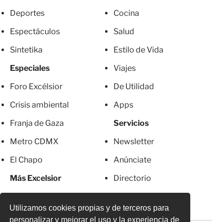
Deportes
Cocina
Espectáculos
Salud
Sintetika
Estilo de Vida
Especiales
Viajes
Foro Excélsior
De Utilidad
Crisis ambiental
Apps
Franja de Gaza
Servicios
Metro CDMX
Newsletter
El Chapo
Anúnciate
Más Excelsior
Directorio
Mujeres
Suscripciones
Utilizamos cookies propias y de terceros para
personalizar y mejorar el uso y la experiencia de