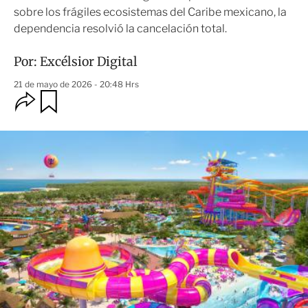
sobre los frágiles ecosistemas del Caribe mexicano, la
dependencia resolvió la cancelación total.
Por:
Excélsior Digital
21 de mayo de 2026 - 20:48 Hrs
O
G
u
p
a
c
r
i
d
o
a
n
r
e
s
d
e
c
o
m
p
a
r
t