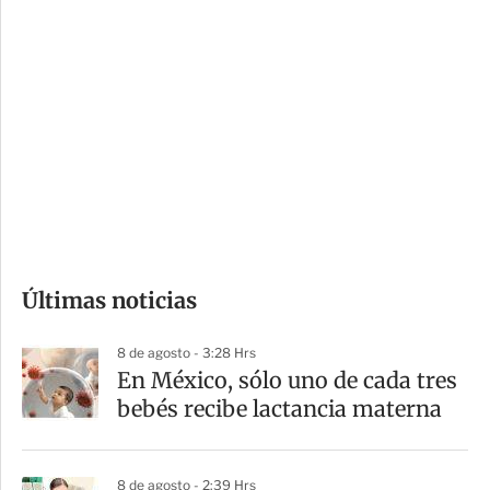
i
r
o
d
n
a
e
r
s
d
e
c
o
Últimas noticias
m
p
8 de agosto - 3:28 Hrs
a
En México, sólo uno de cada tres
r
bebés recibe lactancia materna
t
i
8 de agosto - 2:39 Hrs
r