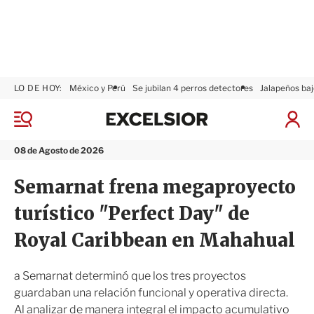
LO DE HOY:
México y Perú
Se jubilan 4 perros detectores
Jalapeños baj
E
x
M
I
c
e
n
n
e
i
08 de Agosto de 2026
ú
l
c
s
i
Semarnat frena megaproyecto
i
a
o
r
turístico "Perfect Day" de
r
S
e
Royal Caribbean en Mahahual
s
i
ó
a Semarnat determinó que los tres proyectos
n
guardaban una relación funcional y operativa directa.
Al analizar de manera integral el impacto acumulativo