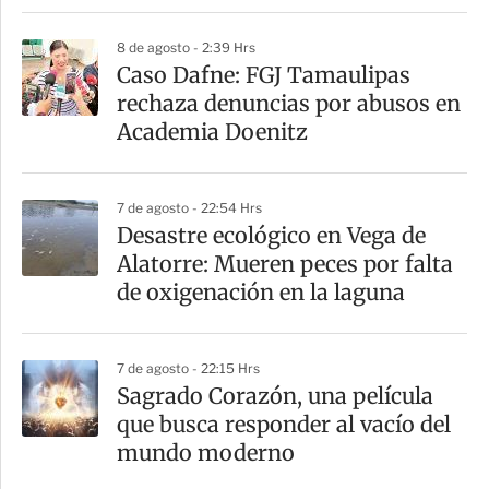
i
8 de agosto - 2:39 Hrs
r
Caso Dafne: FGJ Tamaulipas
rechaza denuncias por abusos en
Academia Doenitz
7 de agosto - 22:54 Hrs
Desastre ecológico en Vega de
Alatorre: Mueren peces por falta
de oxigenación en la laguna
7 de agosto - 22:15 Hrs
Sagrado Corazón, una película
que busca responder al vacío del
mundo moderno