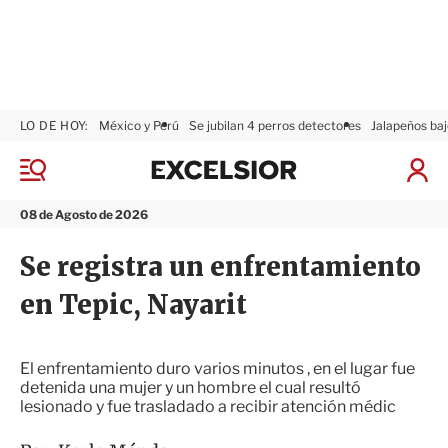
LO DE HOY:
México y Perú
Se jubilan 4 perros detectores
Jalapeños baj
E
x
M
I
c
e
n
n
e
i
08 de Agosto de 2026
ú
l
c
s
i
Se registra un enfrentamiento
i
a
o
r
en Tepic, Nayarit
r
S
e
s
i
El enfrentamiento duro varios minutos , en el lugar fue
ó
detenida una mujer y un hombre el cual resultó
n
lesionado y fue trasladado a recibir atención médic