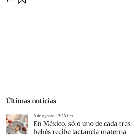
p
u
c
a
i
r
o
d
n
a
e
r
s
d
e
c
o
Últimas noticias
m
p
8 de agosto - 3:28 Hrs
a
En México, sólo uno de cada tres
r
bebés recibe lactancia materna
t