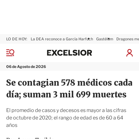
LO DE HOY:
La DEA reconoce a García Harfuch
Gastélum
Dragones m
E
x
M
I
c
e
n
n
e
i
06 de Agosto de 2026
ú
l
c
s
i
Se contagian 578 médicos cada
i
a
o
r
día; suman 3 mil 699 muertes
r
S
e
s
El promedio de casos y decesos es mayor a las cifras
i
de octubre de 2020; el rango de edad es de 60 a 64
ó
años
n