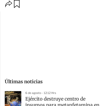
O
G
p
u
c
a
i
r
o
d
n
a
e
r
s
d
e
c
o
Últimas noticias
m
p
6 de agosto - 12:12 Hrs
a
​Ejército destruye centro de
r
insumos para metanfetamina en