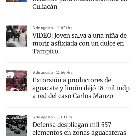
t
Culiacán
i
r
6 de agosto - 11:42 Hrs
VIDEO: Joven salva a una niña de
morir asfixiada con un dulce en
Tampico
6 de agosto - 11:56 Hrs
Extorsión a productores de
aguacate y limón dejó 18 mil mdp
a red del caso Carlos Manzo
6 de agosto - 11:10 Hrs
Defensa despliegan mil 557
elementos en zonas aguacateras