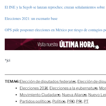
El INE y la Segob se lanzan reproches; cruzan señalamientos sobre 
Elecciones 2021: un escenario base
OPS pide posponer elecciones en México por riesgo de contagios p
*jci
TEMAS:
Elección de diputados federales
Elección de dip
Elecciones 2021
Elecciones a la gubernatura
Mor
Movimiento Ciudadano
Nueva Alianza
Nuevo Le
Partidos políticos
Política
PRD
PRI
PT