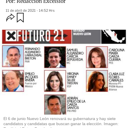
Por:
Redacción Excélsior
11 de abril de 2021 - 14:52 Hrs
O
G
u
p
a
c
r
i
d
o
a
n
r
e
s
d
e
c
o
m
p
a
r
t
i
r
El 6 de junio Nuevo León renovará su gubernatura y hay siete
candidatos y candidatas que buscan ganar la elección. Imagen: