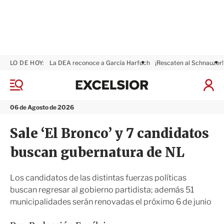
LO DE HOY:
La DEA reconoce a García Harfuch
¡Rescaten al Schnauzer!
E
x
M
I
c
e
n
n
e
i
06 de Agosto de 2026
ú
l
c
s
i
Sale ‘El Bronco’ y 7 candidatos
i
a
o
r
buscan gubernatura de NL
r
S
e
s
Los candidatos de las distintas fuerzas políticas
i
buscan regresar al gobierno partidista; además 51
ó
municipalidades serán renovadas el próximo 6 de junio
n