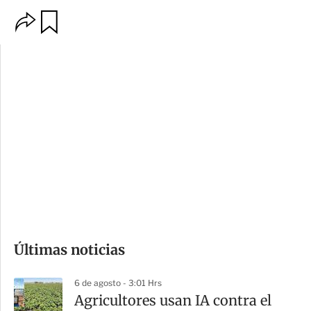
O
G
p
u
c
a
i
r
o
d
n
a
e
r
s
d
e
c
o
Últimas noticias
m
p
6 de agosto - 3:01 Hrs
a
Agricultores usan IA contra el
r