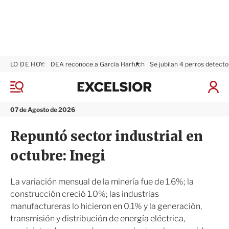
LO DE HOY:
DEA reconoce a García Harfuch
Se jubilan 4 perros detecto
E
x
M
I
c
e
n
n
e
i
07 de Agosto de 2026
ú
l
c
s
i
Repuntó sector industrial en
i
a
o
r
octubre: Inegi
r
S
e
s
La variación mensual de la minería fue de 1.6%; la
i
construcción creció 1.0%; las industrias
ó
manufactureras lo hicieron en 0.1% y la generación,
n
transmisión y distribución de energía eléctrica,