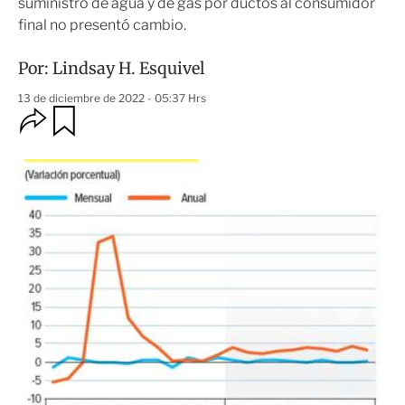
suministro de agua y de gas por ductos al consumidor
final no presentó cambio.
Por:
Lindsay H. Esquivel
13 de diciembre de 2022 - 05:37 Hrs
O
G
u
p
a
c
r
i
d
o
a
n
r
e
s
d
e
c
o
m
p
a
r
t