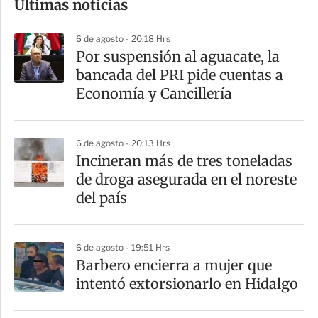
Últimas noticias
m
p
6 de agosto - 20:18 Hrs
a
Por suspensión al aguacate, la
r
bancada del PRI pide cuentas a
t
Economía y Cancillería
i
r
6 de agosto - 20:13 Hrs
Incineran más de tres toneladas
de droga asegurada en el noreste
del país
6 de agosto - 19:51 Hrs
Barbero encierra a mujer que
intentó extorsionarlo en Hidalgo