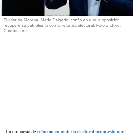
t
i
r
El líder de Morena, Mario Delgado, confió en que la oposición
recupere su patriotismo con la reforma electoral. Foto archivo:
Cuartoscuro
reforma en materia electoral propuesta por
La propuesta de