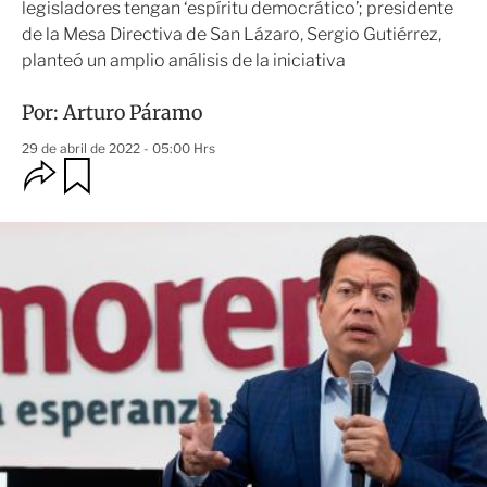
legisladores tengan ‘espíritu democrático’; presidente
de la Mesa Directiva de San Lázaro, Sergio Gutiérrez,
planteó un amplio análisis de la iniciativa
Por:
Arturo Páramo
29 de abril de 2022 - 05:00 Hrs
O
G
u
p
a
c
r
i
d
o
a
n
r
e
s
d
e
c
o
m
p
a
r