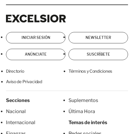
Excelsior
Excelsior
INICIAR SESIÓN
NEWSLETTER
ANÚNCIATE
SUSCRÍBETE
Directorio
Términos y Condiciones
Aviso de Privacidad
Secciones
Suplementos
Nacional
Última Hora
Internacional
Temas de interés
Finanzas
Redes sociales