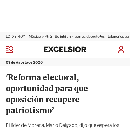
LO DE HOY:
México y Perú
Se jubilan 4 perros detectores
Jalapeños baj
E
x
M
I
c
e
n
n
e
i
07 de Agosto de 2026
ú
l
c
s
i
'Reforma electoral,
i
a
o
r
oportunidad para que
r
S
e
oposición recupere
s
i
patriotismo’
ó
n
El líder de Morena, Mario Delgado, dijo que espera los