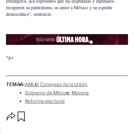
extranjeros, acá esperamos que las disputadas y diputados
recuperen su patriotismo, su amor a México y su espíritu
democrático”, sentenció.
*jci
TEMAS:
AMLO
Congreso de la Unión
Gobierno de México
Morena
Reforma electoral
O
G
p
u
c
a