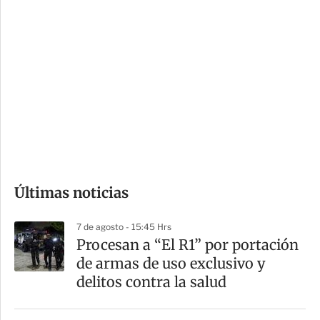
i
r
o
d
n
a
e
r
s
d
e
c
o
Últimas noticias
m
p
7 de agosto - 15:45 Hrs
a
Procesan a “El R1” por portación
r
de armas de uso exclusivo y
t
delitos contra la salud
i
r