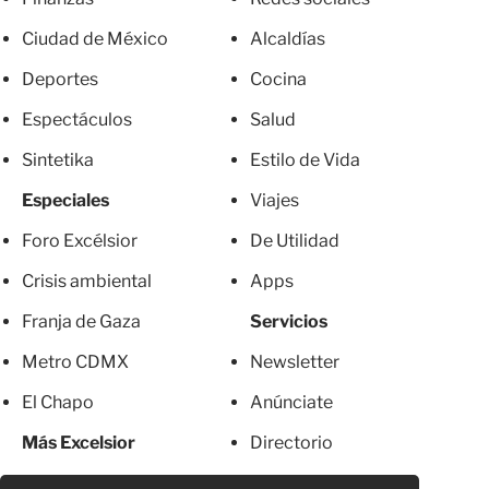
Ciudad de México
Alcaldías
Deportes
Cocina
Espectáculos
Salud
Sintetika
Estilo de Vida
Especiales
Viajes
Foro Excélsior
De Utilidad
Crisis ambiental
Apps
Franja de Gaza
Servicios
Metro CDMX
Newsletter
El Chapo
Anúnciate
Más Excelsior
Directorio
Mujeres
Suscripciones