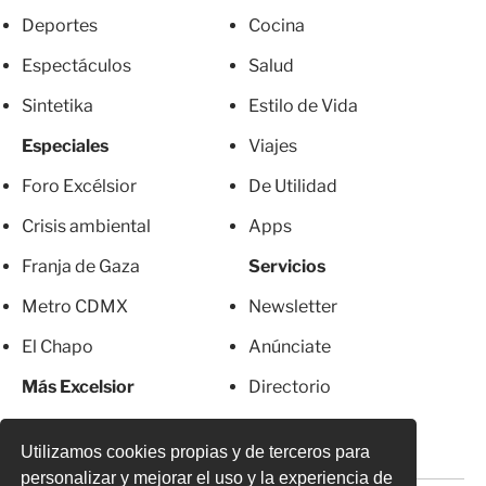
Deportes
Cocina
Espectáculos
Salud
Sintetika
Estilo de Vida
Especiales
Viajes
Foro Excélsior
De Utilidad
Crisis ambiental
Apps
Franja de Gaza
Servicios
Metro CDMX
Newsletter
El Chapo
Anúnciate
Más Excelsior
Directorio
Mujeres
Suscripciones
Utilizamos cookies propias y de terceros para
personalizar y mejorar el uso y la experiencia de