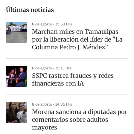
o
Últimas noticias
m
p
8 de agosto - 15:53 Hrs
a
Marchan miles en Tamaulipas
r
por la liberación del líder de "La
t
Columna Pedro J. Méndez”
i
r
8 de agosto - 15:13 Hrs
SSPC rastrea fraudes y redes
financieras con IA
8 de agosto - 14:35 Hrs
Morena sanciona a diputadas por
comentarios sobre adultos
mayores