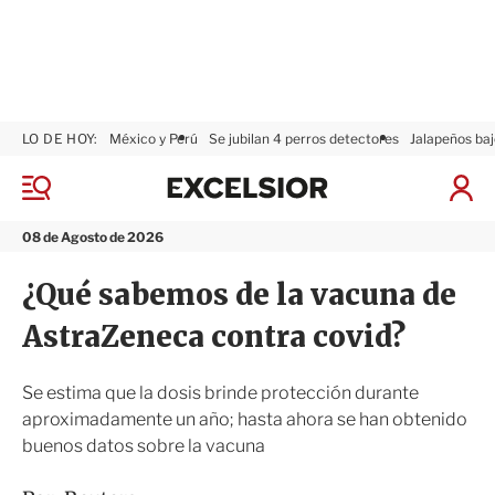
LO DE HOY:
México y Perú
Se jubilan 4 perros detectores
Jalapeños baj
E
x
M
I
c
e
n
n
e
i
08 de Agosto de 2026
ú
l
c
s
i
¿Qué sabemos de la vacuna de
i
a
o
r
AstraZeneca contra covid?
r
S
e
s
Se estima que la dosis brinde protección durante
i
aproximadamente un año; hasta ahora se han obtenido
ó
buenos datos sobre la vacuna
n