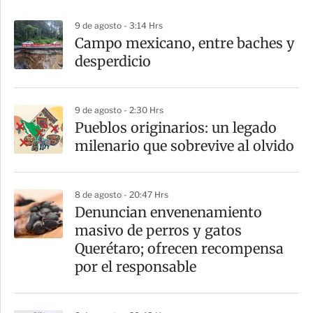
p
9 de agosto - 3:14 Hrs
a
Campo mexicano, entre baches y
r
desperdicio
t
i
9 de agosto - 2:30 Hrs
r
Pueblos originarios: un legado
milenario que sobrevive al olvido
8 de agosto - 20:47 Hrs
Denuncian envenenamiento
masivo de perros y gatos
Querétaro; ofrecen recompensa
por el responsable