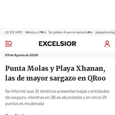
LO DE HOY:
México y Perú
Se jubilan 4 perros detectores
Jalapeños baj
E
x
M
I
c
e
n
n
e
i
09 de Agosto de 2026
ú
l
c
s
i
Punta Molas y Playa Xhanan,
i
a
o
r
las de mayor sargazo en QRoo
r
S
e
s
Se informó que 31 destinos presentan bajas cantidades
i
de sargazo, mientras en 28 es abundante y en otros 19
ó
puntos es moderada
n