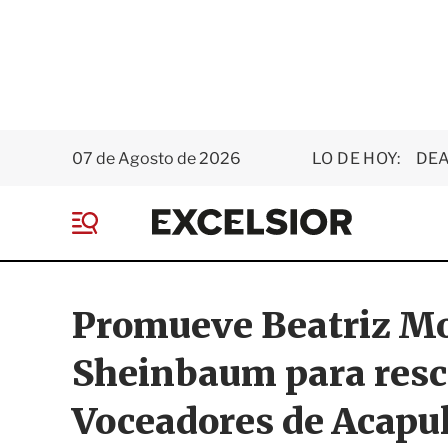
07 de Agosto de 2026
LO DE HOY:
DEA
E
x
M
c
e
e
n
l
ú
s
Promueve Beatriz Mo
i
o
Sheinbaum para resc
r
Voceadores de Acapu