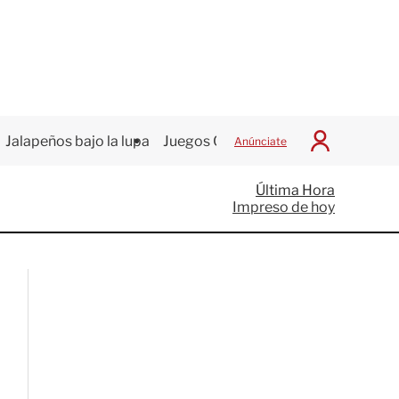
Jalapeños bajo la lupa
Juegos Centroamericanos
Anúnciate
I
n
i
Última Hora
c
Impreso de hoy
i
a
r
S
e
s
i
ó
n