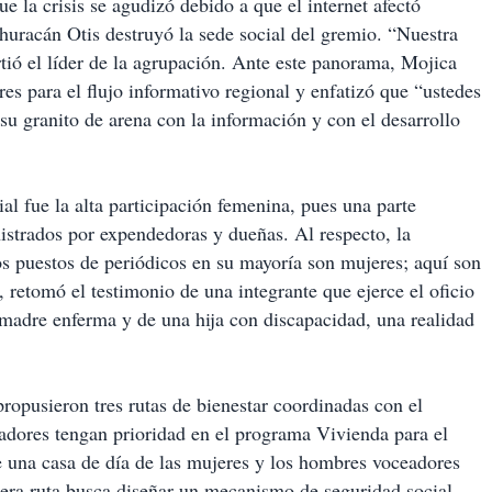
e la crisis se agudizó debido a que el internet afectó
huracán Otis destruyó la sede social del gremio. “Nuestra
ió el líder de la agrupación. Ante este panorama, Mojica
es para el flujo informativo regional y enfatizó que “ustedes
 granito de arena con la información y con el desarrollo
ial fue la alta participación femenina, pues una parte
nistrados por expendedoras y dueñas. Al respecto, la
os puestos de periódicos en su mayoría son mujeres; aquí son
retomó el testimonio de una integrante que ejerce el oficio
 madre enferma y de una hija con discapacidad, una realidad
 propusieron tres rutas de bienestar coordinadas con el
eadores tengan prioridad en el programa Vivienda para el
e una casa de día de las mujeres y los hombres voceadores
cera ruta busca diseñar un mecanismo de seguridad social,