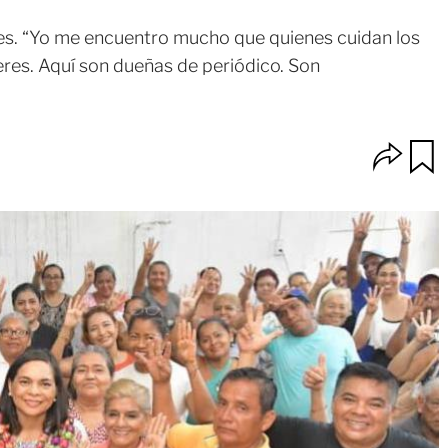
es. “Yo me encuentro mucho que quienes cuidan los
res. Aquí son dueñas de periódico. Son
O
u
p
a
c
r
i
d
o
a
n
r
e
s
d
e
c
o
m
p
a
r