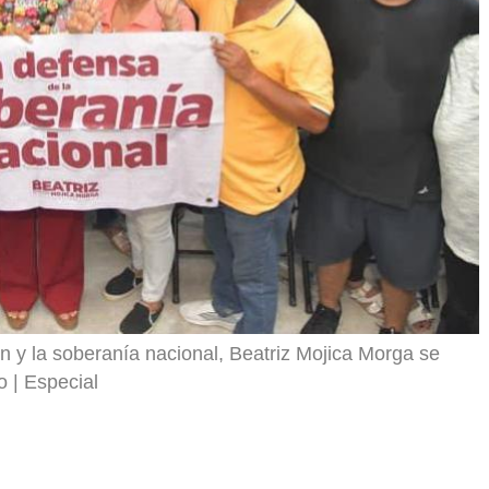
t
i
r
n y la soberanía nacional, Beatriz Mojica Morga se
o
Especial