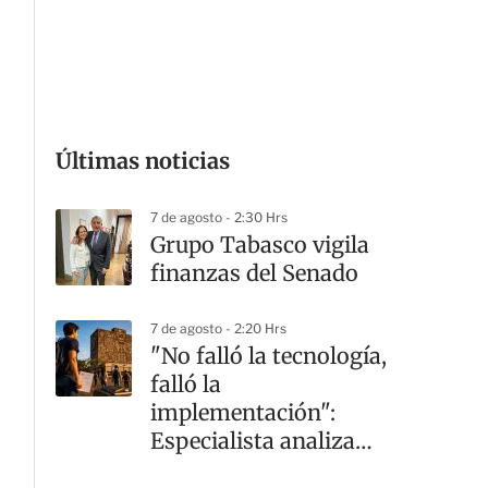
Últimas noticias
G
7 de agosto - 2:30 Hrs
Grupo Tabasco vigila
finanzas del Senado
7 de agosto - 2:20 Hrs
"No falló la tecnología,
falló la
implementación":
Especialista analiza
crisis en la UNAM