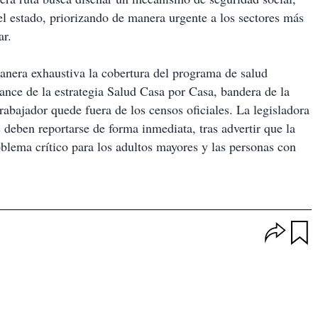
el estado, priorizando de manera urgente a los sectores más
ar.
manera exhaustiva la cobertura del programa de salud
ance de la estrategia Salud Casa por Casa, bandera de la
rabajador quede fuera de los censos oficiales. La legisladora
deben reportarse de forma inmediata, tras advertir que la
blema crítico para los adultos mayores y las personas con
O
p
u
c
a
i
r
o
d