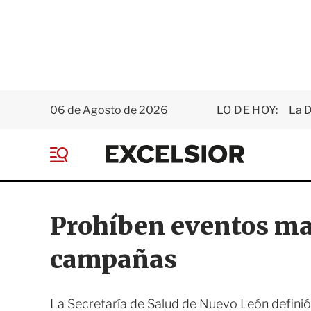
06 de Agosto de 2026
LO DE HOY:
La D
E
x
M
c
e
e
n
l
ú
s
Prohíben eventos ma
i
o
campañas
r
La Secretaría de Salud de Nuevo León definió 