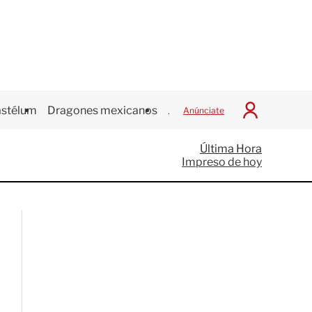
stélum
Dragones mexicanos
Juegos Centroamericanos
Anúnciate
I
n
i
Última Hora
c
Impreso de hoy
i
a
r
S
e
s
i
ó
n