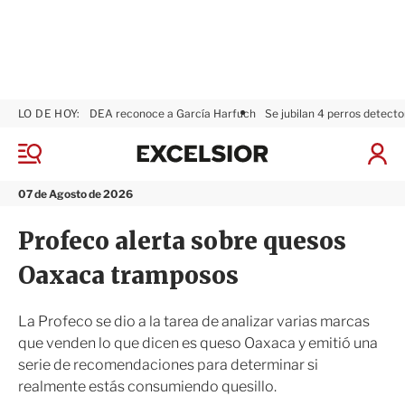
LO DE HOY:
DEA reconoce a García Harfuch
Se jubilan 4 perros detecto
E
x
M
I
c
e
n
n
e
i
07 de Agosto de 2026
ú
l
c
s
i
Profeco alerta sobre quesos
i
a
o
r
Oaxaca tramposos
r
S
e
s
La Profeco se dio a la tarea de analizar varias marcas
i
que venden lo que dicen es queso Oaxaca y emitió una
ó
serie de recomendaciones para determinar si
n
realmente estás consumiendo quesillo.