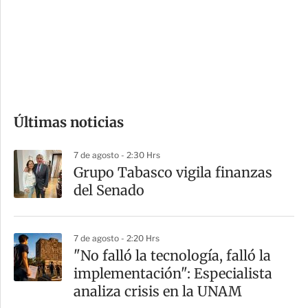
e
r
s
d
e
c
o
Últimas noticias
m
p
7 de agosto - 2:30 Hrs
a
Grupo Tabasco vigila finanzas
r
del Senado
t
i
7 de agosto - 2:20 Hrs
r
"No falló la tecnología, falló la
implementación": Especialista
analiza crisis en la UNAM