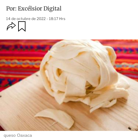
Por:
Excélsior Digital
14 de octubre de 2022 - 18:17 Hrs
O
G
u
p
a
c
r
i
d
o
a
n
r
e
s
d
e
c
o
m
p
a
r
t
i
r
queso Oaxaca