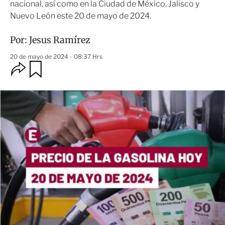
nacional, así como en la Ciudad de México, Jalisco y
Nuevo León este 20 de mayo de 2024.
Por:
Jesus Ramírez
20 de mayo de 2024 - 08:37 Hrs
O
G
u
p
a
c
r
i
d
o
a
n
r
e
s
d
e
c
o
m
p
a
r
t