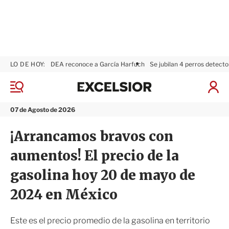
LO DE HOY:
DEA reconoce a García Harfuch
Se jubilan 4 perros detecto
E
x
M
I
c
e
n
n
e
i
07 de Agosto de 2026
ú
l
c
s
i
¡Arrancamos bravos con
i
a
o
r
aumentos! El precio de la
r
S
e
gasolina hoy 20 de mayo de
s
i
2024 en México
ó
n
Este es el precio promedio de la gasolina en territorio