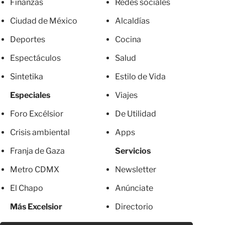
Finanzas
Redes sociales
Ciudad de México
Alcaldías
Deportes
Cocina
Espectáculos
Salud
Sintetika
Estilo de Vida
Especiales
Viajes
Foro Excélsior
De Utilidad
Crisis ambiental
Apps
Franja de Gaza
Servicios
Metro CDMX
Newsletter
El Chapo
Anúnciate
Más Excelsior
Directorio