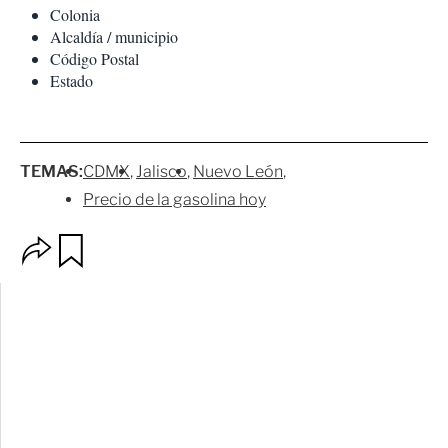
Colonia
Alcaldía / municipio
Código Postal
Estado
TEMAS:
CDMX
Jalisco
Nuevo León
Precio de la gasolina hoy
O
G
p
u
c
a
i
r
o
d
n
a
e
r
s