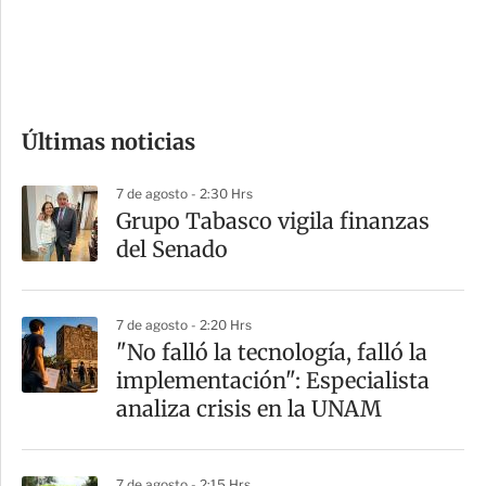
d
e
c
o
Últimas noticias
m
p
7 de agosto - 2:30 Hrs
a
Grupo Tabasco vigila finanzas
r
del Senado
t
i
7 de agosto - 2:20 Hrs
r
"No falló la tecnología, falló la
implementación": Especialista
analiza crisis en la UNAM
7 de agosto - 2:15 Hrs