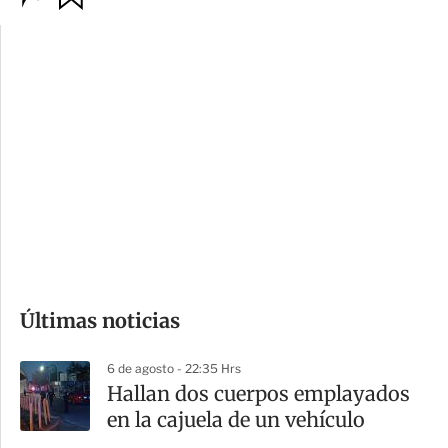
p
u
c
a
i
r
o
d
n
a
e
r
s
d
e
c
o
Últimas noticias
m
p
6 de agosto - 22:35 Hrs
a
Hallan dos cuerpos emplayados
r
en la cajuela de un vehículo
t