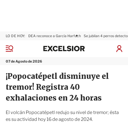
LO DE HOY:
DEA reconoce a García Harfuch
Se jubilan 4 perros detecto
E
x
M
I
c
e
n
n
e
i
07 de Agosto de 2026
ú
l
c
s
i
¡Popocatépetl disminuye el
i
a
o
r
tremor! Registra 40
r
S
e
exhalaciones en 24 horas
s
i
ó
El volcán Popocatépetl redujo su nivel de tremor; ésta
n
es su actividad hoy 16 de agosto de 2024.