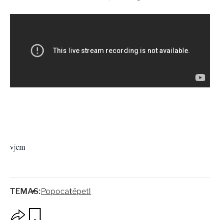
vjcm
TEMAS:
Popocatépetl
O
G