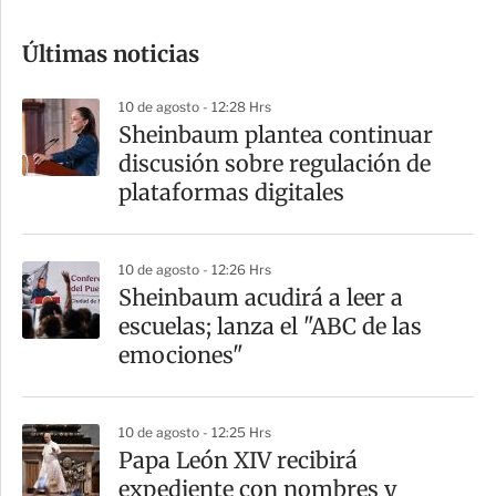
o
Últimas noticias
m
p
10 de agosto - 12:28 Hrs
a
Sheinbaum plantea continuar
r
discusión sobre regulación de
t
plataformas digitales
i
r
10 de agosto - 12:26 Hrs
Sheinbaum acudirá a leer a
escuelas; lanza el "ABC de las
emociones"
10 de agosto - 12:25 Hrs
Papa León XIV recibirá
expediente con nombres y