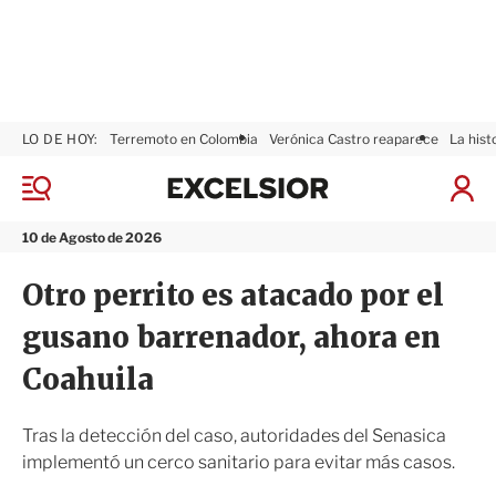
LO DE HOY:
Terremoto en Colombia
Verónica Castro reaparece
La hist
E
x
M
I
c
e
n
n
e
i
10 de Agosto de 2026
ú
l
c
s
i
Otro perrito es atacado por el
i
a
o
r
gusano barrenador, ahora en
r
S
e
Coahuila
s
i
ó
Tras la detección del caso, autoridades del Senasica
n
implementó un cerco sanitario para evitar más casos.