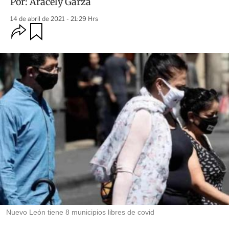
Por:
Aracely Garza
14 de abril de 2021 - 21:29 Hrs
O
G
u
p
a
c
r
i
d
o
a
n
r
e
s
d
e
c
o
m
p
a
r
t
i
r
Nuevo León tiene 8 municipios libres de covid