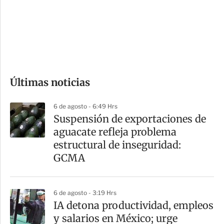
e
r
s
d
e
c
o
Últimas noticias
m
p
6 de agosto - 6:49 Hrs
a
Suspensión de exportaciones de
r
aguacate refleja problema
t
estructural de inseguridad:
i
GCMA
r
6 de agosto - 3:19 Hrs
IA detona productividad, empleos
y salarios en México; urge