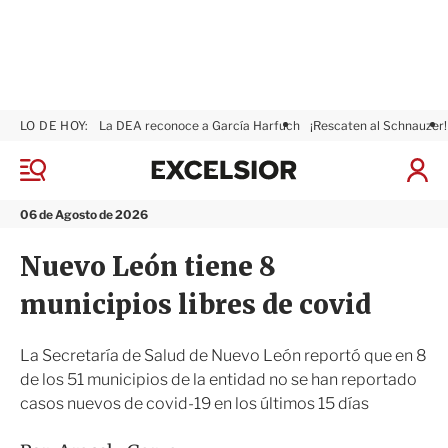
LO DE HOY:
La DEA reconoce a García Harfuch
¡Rescaten al Schnauzer!
E
x
M
I
c
e
n
n
e
i
06 de Agosto de 2026
ú
l
c
s
i
Nuevo León tiene 8
i
a
o
r
municipios libres de covid
r
S
e
s
La Secretaría de Salud de Nuevo León reportó que en 8
i
de los 51 municipios de la entidad no se han reportado
ó
casos nuevos de covid-19 en los últimos 15 días
n