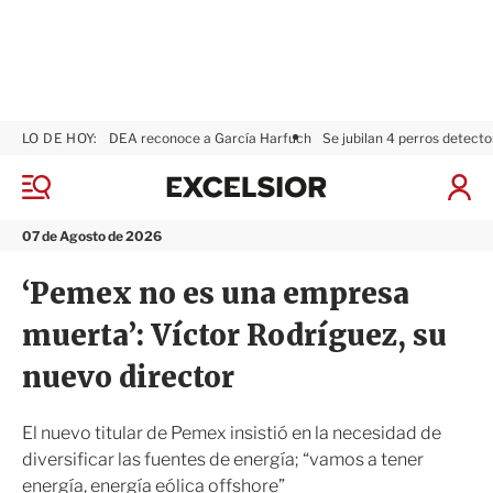
LO DE HOY:
DEA reconoce a García Harfuch
Se jubilan 4 perros detecto
E
x
M
I
c
e
n
n
e
i
07 de Agosto de 2026
ú
l
c
s
i
‘Pemex no es una empresa
i
a
o
r
muerta’: Víctor Rodríguez, su
r
S
e
nuevo director
s
i
ó
El nuevo titular de Pemex insistió en la necesidad de
n
diversificar las fuentes de energía; “vamos a tener
energía, energía eólica offshore”