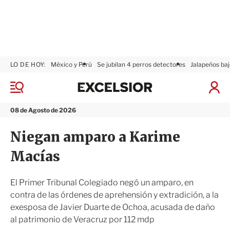
LO DE HOY:
México y Perú
Se jubilan 4 perros detectores
Jalapeños baj
E
x
M
I
c
e
n
n
e
i
08 de Agosto de 2026
ú
l
c
s
i
Niegan amparo a Karime
i
a
o
r
Macías
r
S
e
s
El Primer Tribunal Colegiado negó un amparo, en
i
contra de las órdenes de aprehensión y extradición, a la
ó
exesposa de Javier Duarte de Ochoa, acusada de daño
n
al patrimonio de Veracruz por 112 mdp