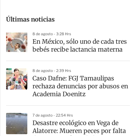
c
o
Últimas noticias
m
p
8 de agosto - 3:28 Hrs
a
En México, sólo uno de cada tres
r
bebés recibe lactancia materna
t
i
8 de agosto - 2:39 Hrs
r
Caso Dafne: FGJ Tamaulipas
rechaza denuncias por abusos en
Academia Doenitz
7 de agosto - 22:54 Hrs
Desastre ecológico en Vega de
Alatorre: Mueren peces por falta