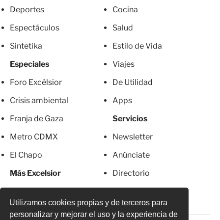
Deportes
Cocina
Espectáculos
Salud
Sintetika
Estilo de Vida
Especiales
Viajes
Foro Excélsior
De Utilidad
Crisis ambiental
Apps
Franja de Gaza
Servicios
Metro CDMX
Newsletter
El Chapo
Anúnciate
Más Excelsior
Directorio
Mujeres
Suscripciones
Utilizamos cookies propias y de terceros para
personalizar y mejorar el uso y la experiencia de