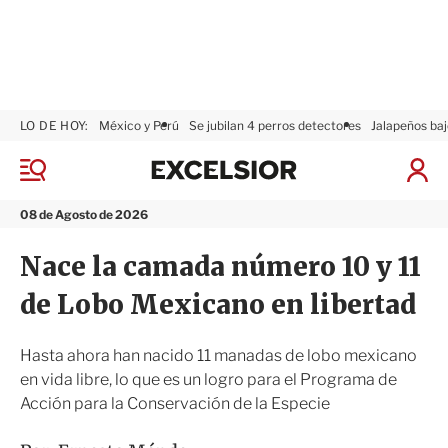
LO DE HOY:
México y Perú
Se jubilan 4 perros detectores
Jalapeños baj
E
x
M
I
c
e
n
n
e
i
08 de Agosto de 2026
ú
l
c
s
i
Nace la camada número 10 y 11
i
a
o
r
de Lobo Mexicano en libertad
r
S
e
s
Hasta ahora han nacido 11 manadas de lobo mexicano
i
en vida libre, lo que es un logro para el Programa de
ó
Acción para la Conservación de la Especie
n