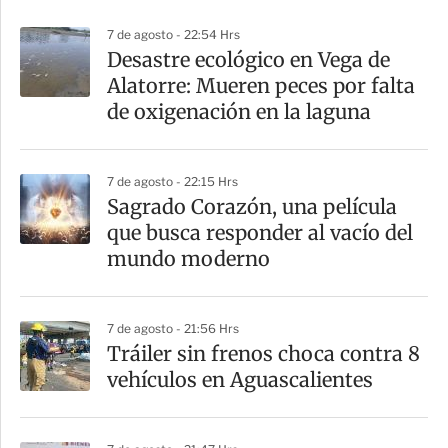
p
7 de agosto - 22:54 Hrs
a
Desastre ecológico en Vega de
r
Alatorre: Mueren peces por falta
t
de oxigenación en la laguna
i
r
7 de agosto - 22:15 Hrs
Sagrado Corazón, una película
que busca responder al vacío del
mundo moderno
7 de agosto - 21:56 Hrs
Tráiler sin frenos choca contra 8
vehículos en Aguascalientes