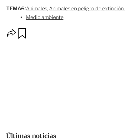
TEMAS:
Animales
Animales en peligro de extinción
Medio ambiente
O
G
p
u
c
a
i
r
o
d
n
a
e
r
s
d
e
c
o
Últimas noticias
m