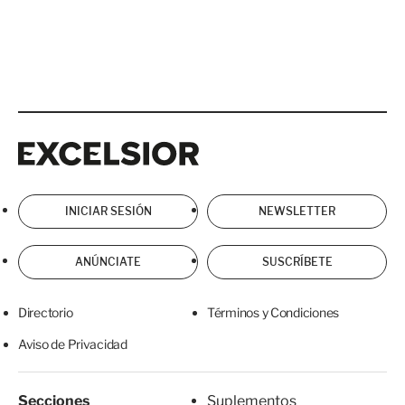
Excelsior
Excelsior
INICIAR SESIÓN
NEWSLETTER
ANÚNCIATE
SUSCRÍBETE
Directorio
Términos y Condiciones
Aviso de Privacidad
Secciones
Suplementos