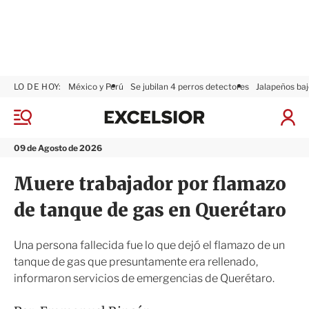
LO DE HOY:
México y Perú
Se jubilan 4 perros detectores
Jalapeños baj
E
x
M
I
c
e
n
n
e
i
09 de Agosto de 2026
ú
l
c
s
i
Muere trabajador por flamazo
i
a
o
r
de tanque de gas en Querétaro
r
S
e
s
Una persona fallecida fue lo que dejó el flamazo de un
i
tanque de gas que presuntamente era rellenado,
ó
informaron servicios de emergencias de Querétaro.
n