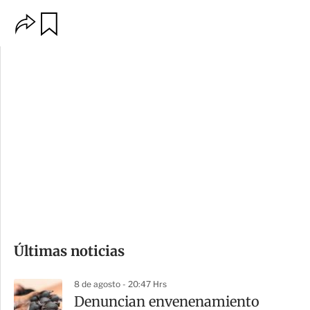
O
G
p
u
c
a
i
r
o
d
n
a
e
r
s
d
e
c
o
Últimas noticias
m
p
8 de agosto - 20:47 Hrs
a
Denuncian envenenamiento