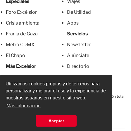
Especiales
Viajes
Foro Excélsior
De Utilidad
Crisis ambiental
Apps
Franja de Gaza
Servicios
Metro CDMX
Newsletter
El Chapo
Anúnciate
Más Excelsior
Directorio
Mujeres
Suscripciones
Utilizamos cookies propias y de terceros para
personalizar y mejorar el uso y la experiencia de
© 2026 Todos los derechos reservados. Prohibida la reproducción total
nuestros usuarios en nuestro sitio web.
o parcial, incluyendo cualquier medio electrónico*
Más información
Aceptar