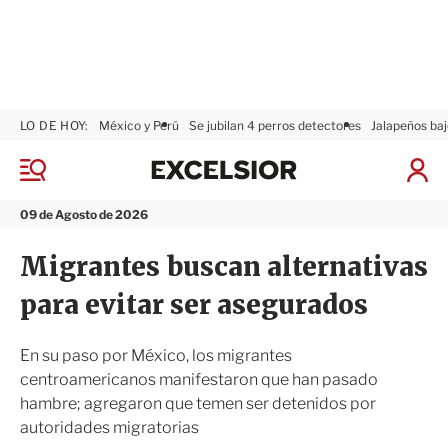
LO DE HOY:
México y Perú
Se jubilan 4 perros detectores
Jalapeños baj
E
x
M
I
c
e
n
n
e
i
09 de Agosto de 2026
ú
l
c
s
i
Migrantes buscan alternativas
i
a
o
r
para evitar ser asegurados
r
S
e
s
En su paso por México, los migrantes
i
centroamericanos manifestaron que han pasado
ó
hambre; agregaron que temen ser detenidos por
n
autoridades migratorias