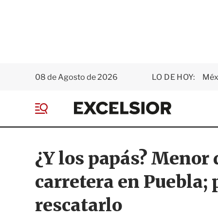
08 de Agosto de 2026
LO DE HOY:
Méxi
E
x
M
c
e
e
n
l
ú
s
¿Y los papás? Menor
i
o
carretera en Puebla; 
r
rescatarlo