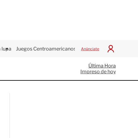
 lupa
Juegos Centroamericanos
Anúnciate
I
n
i
Última Hora
c
Impreso de hoy
i
a
r
S
e
s
i
ó
n