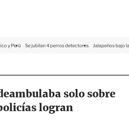
co y Perú
Se jubilan 4 perros detectores
Jalapeños bajo la
 deambulaba solo sobre
policías logran