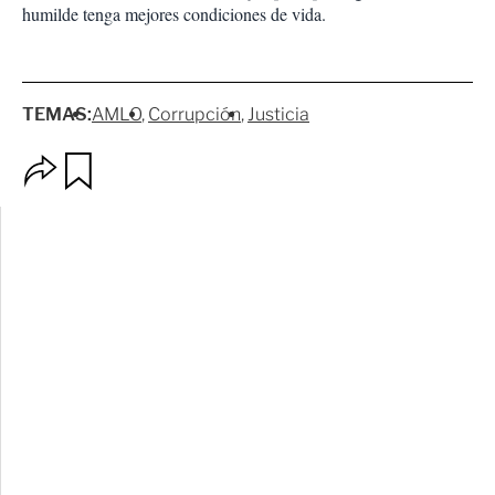
humilde tenga mejores condiciones de vida.
TEMAS:
AMLO
Corrupción
Justicia
O
G
p
u
c
a
i
r
o
d
n
a
e
r
s
d
e
c