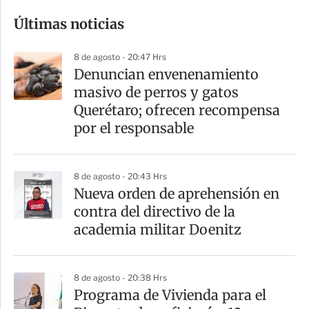
o
Últimas noticias
m
p
8 de agosto - 20:47 Hrs
a
Denuncian envenenamiento
r
masivo de perros y gatos
t
Querétaro; ofrecen recompensa
i
por el responsable
r
8 de agosto - 20:43 Hrs
Nueva orden de aprehensión en
contra del directivo de la
academia militar Doenitz
8 de agosto - 20:38 Hrs
Programa de Vivienda para el