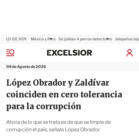
LO DE HOY:
México y Perú
Se jubilan 4 perros detectores
Jalapeños baj
E
x
M
I
c
e
n
n
e
i
09 de Agosto de 2026
ú
l
c
s
i
López Obrador y Zaldívar
i
a
o
r
coinciden en cero tolerancia
r
S
e
para la corrupción
s
i
ó
Ahora de lo que se trata es de que se limpie de
n
corrupción el país, señala López Obrador