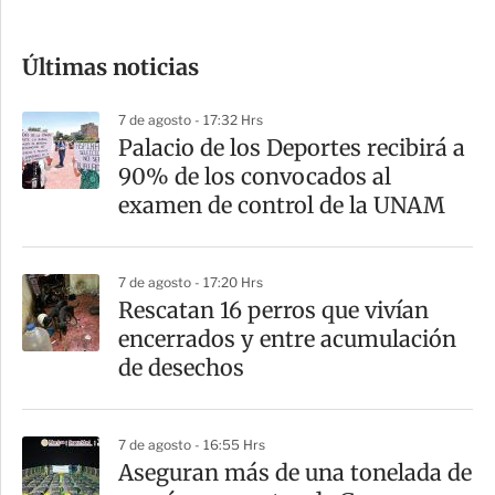
c
o
Últimas noticias
m
p
7 de agosto - 17:32 Hrs
a
Palacio de los Deportes recibirá a
r
90% de los convocados al
t
examen de control de la UNAM
i
r
7 de agosto - 17:20 Hrs
Rescatan 16 perros que vivían
encerrados y entre acumulación
de desechos
7 de agosto - 16:55 Hrs
Aseguran más de una tonelada de