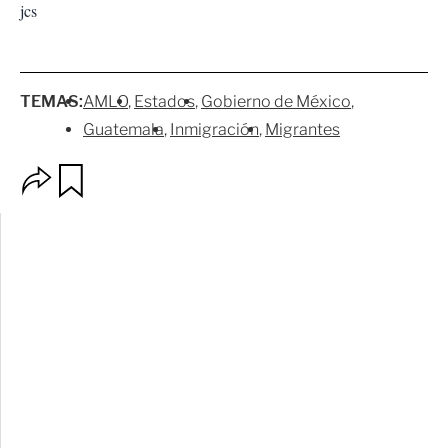
jcs
TEMAS:
AMLO
Estados
Gobierno de México
Guatemala
Inmigración
Migrantes
O
G
p
u
c
a
i
r
o
d
n
a
e
r
s
d
e