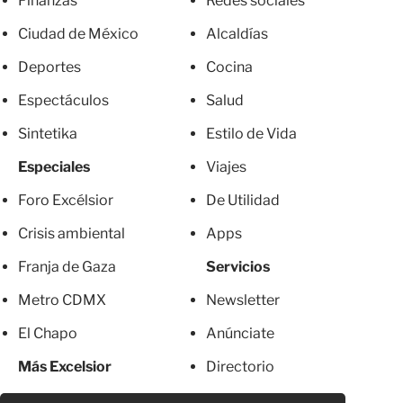
Finanzas
Redes sociales
Ciudad de México
Alcaldías
Deportes
Cocina
Espectáculos
Salud
Sintetika
Estilo de Vida
Especiales
Viajes
Foro Excélsior
De Utilidad
Crisis ambiental
Apps
Franja de Gaza
Servicios
Metro CDMX
Newsletter
El Chapo
Anúnciate
Más Excelsior
Directorio
Mujeres
Suscripciones