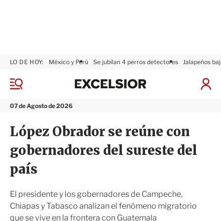
LO DE HOY:
México y Perú
Se jubilan 4 perros detectores
Jalapeños baj
E
x
M
I
c
e
n
n
e
i
07 de Agosto de 2026
ú
l
c
s
i
López Obrador se reúne con
i
a
o
r
gobernadores del sureste del
r
S
e
país
s
i
ó
El presidente y los gobernadores de Campeche,
n
Chiapas y Tabasco analizan el fenómeno migratorio
que se vive en la frontera con Guatemala